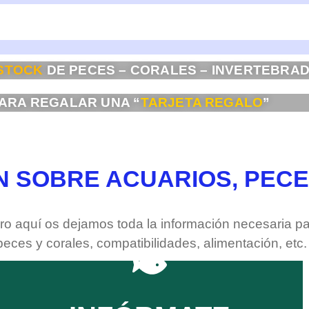
 STOCK
DE PECES – CORALES – INVERTEBRA
PARA REGALAR UNA “
TARJETA REGALO
”
N SOBRE ACUARIOS, PECE
 aquí os dejamos toda la información necesaria par
ces y corales, compatibilidades, alimentación, etc. 
CLIC AQUÍ