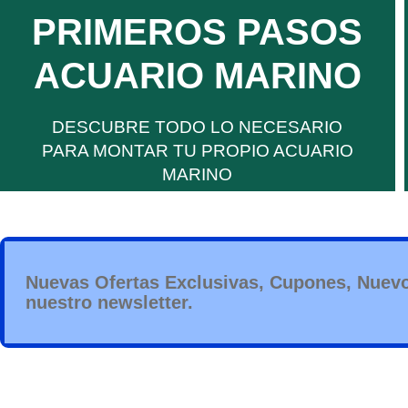
PRIMEROS PASOS
acuario marino, entra y descúbrelo todo.
Que necesitas para montar un completo
ACUARIO MARINO
MARINOS
DESCUBRE TODO LO NECESARIO
ACUARIOS
PARA MONTAR TU PROPIO ACUARIO
MARINO
Nuevas Ofertas Exclusivas, Cupones, Nuevo
nuestro newsletter.