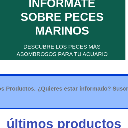
INFÓRMATE
SOBRE PECES
INFORMACIÓN.
ACERCA DE LOS PECES MARINOS,
MARINOS
TODO LO QUE NECESITAS SABER
PECES MARINOS
DESCUBRE LOS PECES MÁS
ASOMBROSOS PARA TU ACUARIO
MARINO
s Productos. ¿Quieres estar informado? Suscr
últimos productos