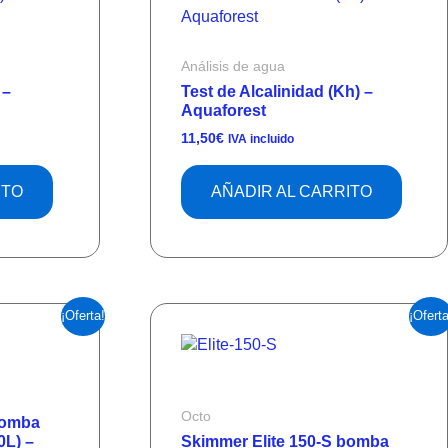
Análisis de agua
 –
Test de Alcalinidad (Kh) –
Aquaforest
11,50
€
IVA incluido
ITO
AÑADIR AL CARRITO
El
El
¡Oferta!
¡Oferta
precio
precio
original
actual
era:
es:
.
968,00€.
919,60€.
Octo
bomba
0L) –
Skimmer Elite 150-S bomba