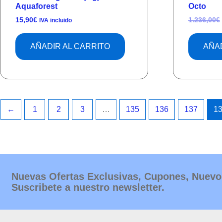
Aquaforest
Octo
15,90
€
1.236,00
€
IVA incluido
AÑADIR AL CARRITO
AÑAD
←
1
2
3
…
135
136
137
1
Nuevas Ofertas Exclusivas, Cupones, Nuevo
Suscribete a nuestro newsletter.