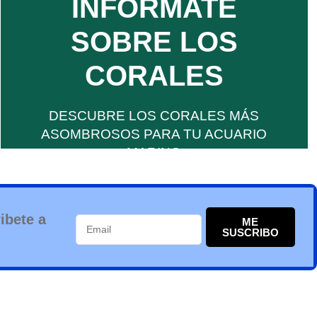
INFÓRMATE
INFORMACIÓN.
SOBRE LOS
ACERCA DE LOS CORALES MARINOS,
TODO LO QUE NECESITAS SABER
CORALES
MARINOS
DESCUBRE LOS CORALES MÁS
CORALES
ASOMBROSOS PARA TU ACUARIO
MARINO
ibete a
ME
SUSCRIBO