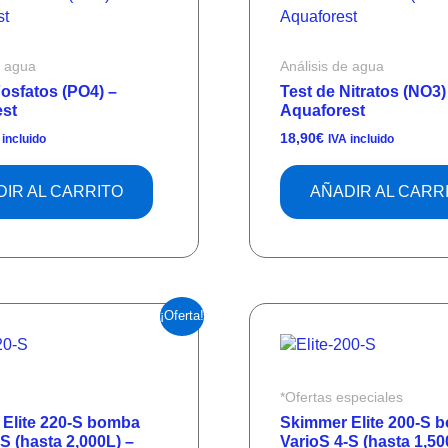
e agua
Análisis de agua
Fosfatos (PO4) –
Test de Nitratos (NO3)
st
Aquaforest
18,90
€
 incluido
IVA incluido
IR AL CARRITO
AÑADIR AL CARR
El
El
El
El
¡Oferta!
precio
precio
precio
precio
original
actual
original
actual
era:
es:
era:
es:
1.236,00€.
1.146,60€.
1.173,00€.
998,25€
*Ofertas especiales
Elite 220-S bomba
Skimmer Elite 200-S 
S (hasta 2,000L) –
VarioS 4-S (hasta 1,50