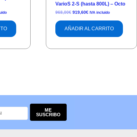
VarioS 2-S (hasta 800L) – Octo
968,00
€
919,60
€
uido
IVA incluido
ITO
AÑADIR AL CARRITO
ME
SUSCRIBO