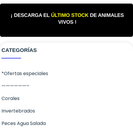
¡ DESCARGA EL
ÚLTIMO STOCK
DE ANIMALES
VIVOS !
CATEGORÍAS
*Ofertas especiales
——————–
Corales
Invertebrados
Corales Blandos
Peces Agua Salada
LPS
Anemonas