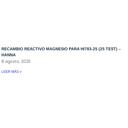
Skimmers
Control de temperatura
Iluminacion
Osmosis
Rellenadores
RECAMBIO REACTIVO MAGNESIO PARA HI783-25 (25 TEST) –
Skymers y reactores
HANNA
8 agosto, 2025
LEER MÁS »