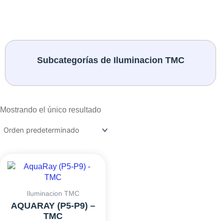
Subcategorías de Iluminacion TMC
Mostrando el único resultado
RANGO
Este
DE
producto
PRECIOS:
tiene
DESDE
múltiples
Iluminacion TMC
254,10€
variantes.
AQUARAY (P5-P9) –
HASTA
Las
TMC
326,70€