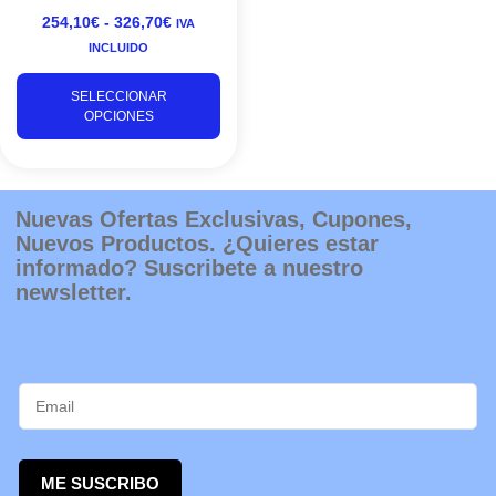
opciones
254,10
€
-
326,70
€
IVA
se
INCLUIDO
pueden
elegir
SELECCIONAR
en
OPCIONES
la
página
de
producto
Nuevas Ofertas Exclusivas, Cupones,
Nuevos Productos. ¿Quieres estar
informado? Suscribete a nuestro
newsletter.
ME SUSCRIBO