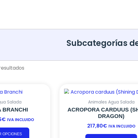
Subcategorías d
resultados
Este
RANGO
producto
DE
tiene
PRECIOS:
gua Salada
Animales Agua Salada
múltiples
DESDE
 BRANCHI
ACROPORA CARDUUS (SH
variantes.
DRAGON)
36,30€
5
€
IVA INCLUIDO
Las
HASTA
217,80
€
IVA INCLUIDO
opciones
175,45€
se
R OPCIONES