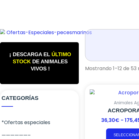
¡ DESCARGA EL
ÚLTIMO
STOCK
DE ANIMALES
Mostrando 1–12 de 53 
VIVOS !
CATEGORÍAS
Animales A
ACROPORA
36,30
€
-
175,4
*Ofertas especiales
——————–
SELECCIONA