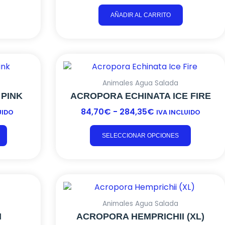
AÑADIR AL CARRITO
Este
Este
RANGO
producto
product
DE
tiene
tiene
:
PRECIOS:
Animales Agua Salada
múltiples
múltiple
DESDE
 PINK
ACROPORA ECHINATA ICE FIRE
variantes.
variante
84,70€
84,70
€
-
284,35
€
UIDO
IVA INCLUIDO
Las
Las
HASTA
opciones
opcione
284,35€
se
se
SELECCIONAR OPCIONES
pueden
pueden
elegir
elegir
en
en
Este
la
la
producto
página
página
tiene
de
de
:
Animales Agua Salada
múltiples
producto
product
I
ACROPORA HEMPRICHII (XL)
variantes.