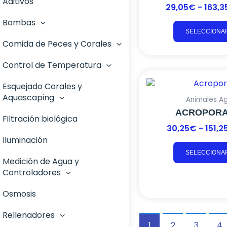
Aditivos
29,05
€
-
163,3
Bombas
SELECCIONA
Comida de Peces y Corales
Control de Temperatura
Esquejado Corales y
Aquascaping
Animales A
ACROPORA
Filtración biológica
30,25
€
-
151,2
Iluminación
SELECCIONA
Medición de Agua y
Controladores
Osmosis
Rellenadores
1
2
3
4