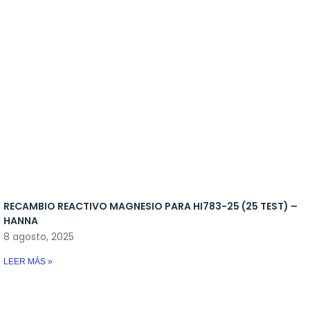
Reactores
Bombas de movimiento
Antiplagas
Cargas Reactores
Bombas de subida
Bacterias
Recambio Skimmers
Bombas dosificadoras
Medicamento
Skimmers
Control de temperatura
Iluminacion
Osmosis
Rellenadores
RECAMBIO REACTIVO MAGNESIO PARA HI783-25 (25 TEST) –
Skymers y reactores
HANNA
8 agosto, 2025
LEER MÁS »