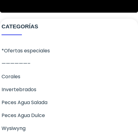
CATEGORÍAS
*Ofertas especiales
——————–
Corales
Invertebrados
Corales Blandos
Peces Agua Salada
LPS
Anemonas
Peces Agua Dulce
SPS
Cangrejos
Ángeles
Wysiwyng
Zoanthus
Caracoles
Apogones
Invertebrados dulce