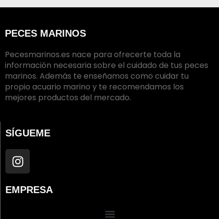
PECES MARINOS
Pecesmarinos.es nace para ofrecerte toda la
información necesaria sobre el cuidado de tus peces
marinos. Además te enseñamos como cuidar tu
propio acuario marino y te recomendamos los
mejores productos del mercado.
SÍGUEME
I
n
s
t
EMPRESA
a
g