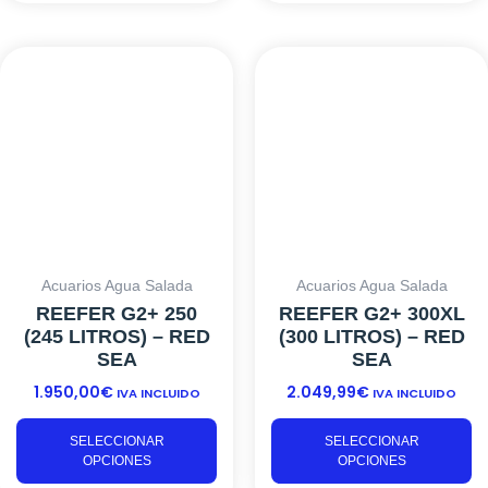
Este
Es
producto
pr
tiene
ti
múltiples
mú
variantes.
va
Las
L
opciones
o
se
s
pueden
p
elegir
el
Acuarios Agua Salada
Acuarios Agua Salada
en
e
REEFER G2+ 250
REEFER G2+ 300XL
la
la
(245 LITROS) – RED
(300 LITROS) – RED
página
p
SEA
SEA
de
d
1.950,00
€
2.049,99
€
producto
pr
IVA INCLUIDO
IVA INCLUIDO
SELECCIONAR
SELECCIONAR
OPCIONES
OPCIONES