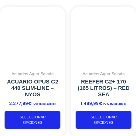
Este
Es
producto
pr
tiene
ti
múltiples
mú
variantes.
va
Las
L
opciones
o
se
s
pueden
p
elegir
el
Acuarios Agua Salada
Acuarios Agua Salada
en
e
ACUARIO OPUS G2
REEFER G2+ 170
la
la
440 SLIM-LINE –
(165 LITROS) – RED
página
p
NYOS
SEA
de
d
2.277,99
€
1.489,99
€
producto
pr
IVA INCLUIDO
IVA INCLUIDO
SELECCIONAR
SELECCIONAR
OPCIONES
OPCIONES