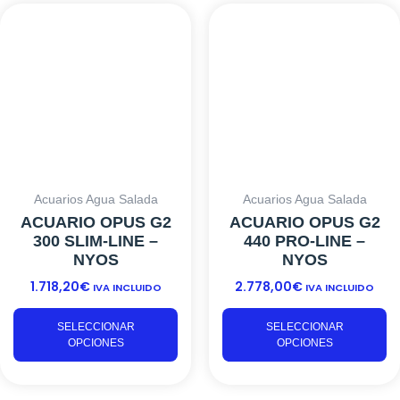
Este
Es
producto
pr
tiene
ti
múltiples
mú
variantes.
va
Las
L
opciones
o
se
s
pueden
p
elegir
el
Acuarios Agua Salada
Acuarios Agua Salada
en
e
ACUARIO OPUS G2
ACUARIO OPUS G2
la
la
300 SLIM-LINE –
440 PRO-LINE –
página
p
NYOS
NYOS
de
d
1.718,20
€
2.778,00
€
producto
pr
IVA INCLUIDO
IVA INCLUIDO
SELECCIONAR
SELECCIONAR
OPCIONES
OPCIONES