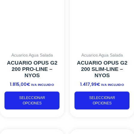
tiene
ti
múltiples
mú
variantes.
va
Las
L
opciones
o
se
s
pueden
p
elegir
el
Acuarios Agua Salada
Acuarios Agua Salada
en
e
ACUARIO OPUS G2
ACUARIO OPUS G2
la
la
200 PRO-LINE –
200 SLIM-LINE –
página
p
NYOS
NYOS
de
d
1.815,00
€
1.417,99
€
producto
pr
IVA INCLUIDO
IVA INCLUIDO
SELECCIONAR
SELECCIONAR
OPCIONES
OPCIONES
Este
Es