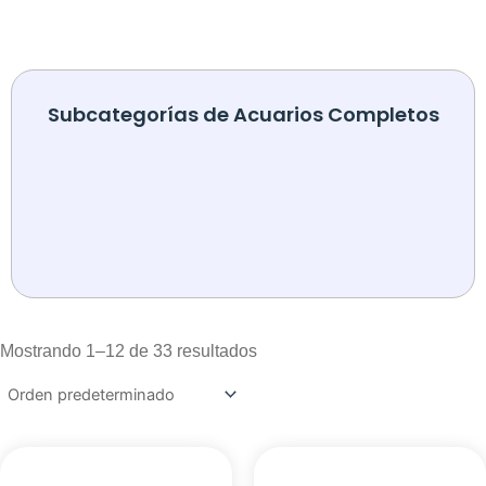
Subcategorías de Acuarios Completos
Mostrando 1–12 de 33 resultados
Este
Es
producto
pr