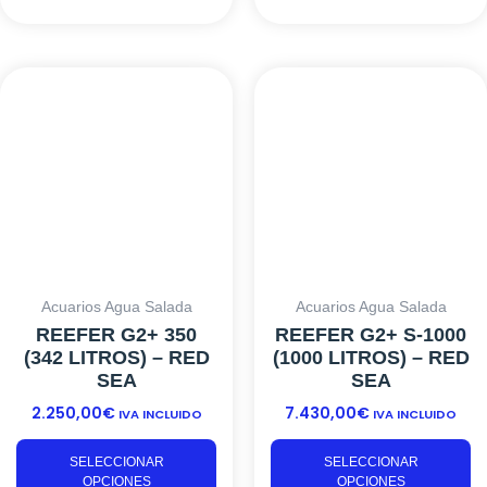
Este
Es
producto
pr
tiene
ti
múltiples
mú
variantes.
va
Las
L
opciones
o
se
s
pueden
p
elegir
el
Acuarios Agua Salada
Acuarios Agua Salada
en
e
REEFER G2+ 350
REEFER G2+ S-1000
la
la
(342 LITROS) – RED
(1000 LITROS) – RED
página
p
SEA
SEA
de
d
2.250,00
€
7.430,00
€
producto
pr
IVA INCLUIDO
IVA INCLUIDO
SELECCIONAR
SELECCIONAR
OPCIONES
OPCIONES