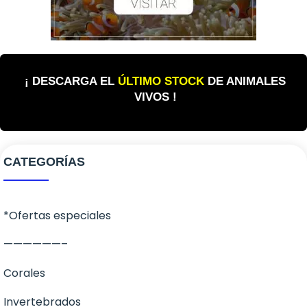
¡ DESCARGA EL
ÚLTIMO STOCK
DE ANIMALES
VIVOS !
CATEGORÍAS
*Ofertas especiales
——————–
Corales
Invertebrados
Corales Blandos
Peces Agua Salada
LPS
Anemonas
Peces Agua Dulce
SPS
Cangrejos
Ángeles