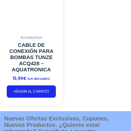
Accesorios
CABLE DE
CONEXIÓN PARA
BOMBAS TUNZE
ACQ428 –
AQUATRONICA
15,99
€
IVA INCLUIDO
AÑADIR AL CARRITO
Nuevas Ofertas Exclusivas, Cupones,
Nuevos Productos. ¿Quieres estar
informado? Suscribete a nuestro
newsletter.