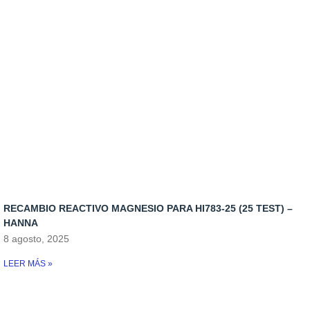
Reactores
Bombas de movimiento
Antiplagas
Cargas Reactores
Bombas de subida
Bacterias
Recambio Skimmers
Bombas dosificadoras
Medicamento
Skimmers
Control de temperatura
Iluminacion
Osmosis
Rellenadores
RECAMBIO REACTIVO MAGNESIO PARA HI783-25 (25 TEST) –
Skymers y reactores
HANNA
8 agosto, 2025
LEER MÁS »