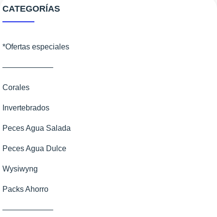
CATEGORÍAS
*Ofertas especiales
——————–
Corales
Invertebrados
Corales Blandos
Peces Agua Salada
LPS
Anemonas
Peces Agua Dulce
SPS
Cangrejos
Ángeles
Wysiwyng
Zoanthus
Caracoles
Apogones
Invertebrados dulce
Packs Ahorro
Erizos
Ballesta
Otros Agua Dulce
——————–
Estrellas
Basslets Bandera
Peces de Agua Dulce