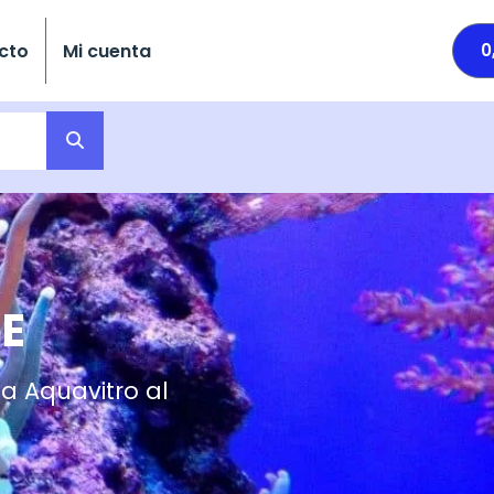
cto
Mi cuenta
0
E
a Aquavitro al