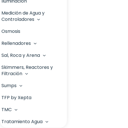
Meros
Temperatura
Iluminación
Bases
Ventiladores
Morenas
Medición de Agua y
Herramientas
Controladores
Esquejado
Otros Peces
Osmosis
Análisis de agua
Payasos
Rellenadores
Controladores
Peces hoja
Sal, Roca y Arena
Reactivos
Boyas
Skimmers, Reactores y
Refractómetros
Recambio Bomba
Arena
Filtración
Sistema de Relleno
Roca
Sumps
Automático
Filtración y Cargas de
Sal
Filtros
TFP by Xepta
Depósito de Relleno
Filtro automático
TMC
Rebosaderos
Filtro de lecho de fluido
Tratamiento Agua
Refugio de Algas
Accesorios
Filtros Exteriores,