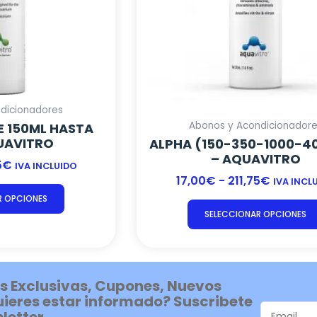
elegir
en
la
página
de
producto
dicionadores
Abonos y Acondicionador
E 150ML HASTA
QUAVITRO
ALPHA (150-350-1000-4
– AQUAVITRO
5
€
IVA INCLUIDO
17,00
€
-
211,75
€
IVA INCL
R OPCIONES
SELECCIONAR OPCIONES
s Exclusivas, Cupones, Nuevos
uieres estar informado? Suscribete
letter.