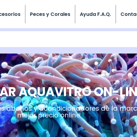
cesorios
Peces y Corales
Ayuda F.A.Q.
Conta
R AQUAVITRO ON-LIN
es abonos y acondicionadores de la marc
mejor precio online.