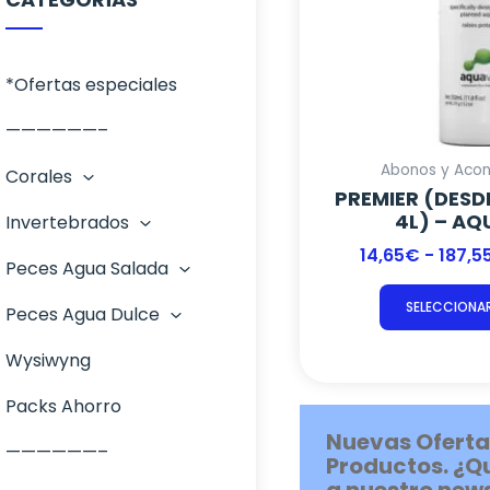
*Ofertas especiales
——————–
Abonos y Acon
Corales
PREMIER (DESD
4L) – A
Invertebrados
Corales Blandos
14,65
€
-
187,5
Peces Agua Salada
LPS
Anemonas
SELECCIONA
Peces Agua Dulce
SPS
Cangrejos
Ángeles
Wysiwyng
Zoanthus
Caracoles
Apogones
Invertebrados dulce
Packs Ahorro
Erizos
Ballesta
Otros Agua Dulce
Nuevas Oferta
——————–
Estrellas
Basslets Bandera
Peces de Agua Dulce
Productos. ¿Q
a nuestro news