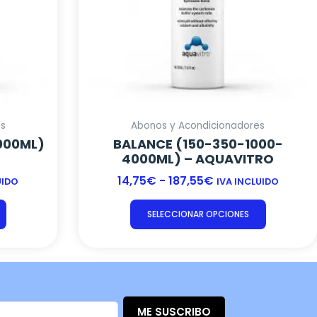
elegir
elegir
en
en
la
la
página
página
de
de
producto
product
es
Abonos y Acondicionadores
000ML)
BALANCE (150-350-1000-
4000ML) – AQUAVITRO
14,75
€
-
187,55
€
UIDO
IVA INCLUIDO
SELECCIONAR OPCIONES
ME SUSCRIBO