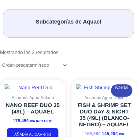
Subcategorías de Aquael
Mostrando los 2 resultados
EL
EL
Es
¡Oferta!
PRECIO
PRECIO
pr
ORIGINAL
ACTUAL
ti
Acuarios Agua Salada
Acuarios Agua Dulce
ERA:
ES:
mú
NANO REEF DUO 35
FISH & SHRIMP SET
158,99€.
145,20€.
va
(49L) – AQUAEL
DUO DAY & NIGHT
L
35 (49L) (BLANCO-
175,45
€
IVA INCLUIDO
o
NEGRO) – AQUAEL
s
158,99
€
145,20
€
IVA
AÑADIR AL CARRITO
p