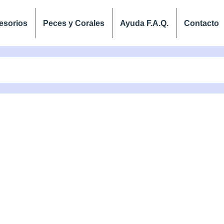
esorios
Peces y Corales
Ayuda F.A.Q.
Contacto
AR WATERBOX ON-LIN
 urnas para tu acuario de la marca Waterbox a
online.