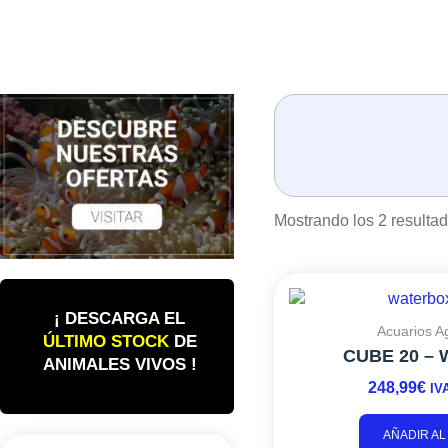
Mostrando los 2 resulta
¡ DESCARGA EL
Acuarios A
ÚLTIMO STOCK
DE
CUBE 20 –
ANIMALES VIVOS !
248,99
€
IV
AÑADIR AL