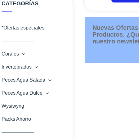
CATEGORÍAS
Nuevas Ofertas
*Ofertas especiales
Productos. ¿Qu
nuestro newslet
——————–
Corales
Invertebrados
Corales Blandos
Peces Agua Salada
LPS
Anemonas
Peces Agua Dulce
SPS
Cangrejos
Ángeles
Wysiwyng
Zoanthus
Caracoles
Apogones
Invertebrados dulce
Packs Ahorro
Erizos
Ballesta
Otros Agua Dulce
——————–
Estrellas
Basslets Bandera
Peces de Agua Dulce