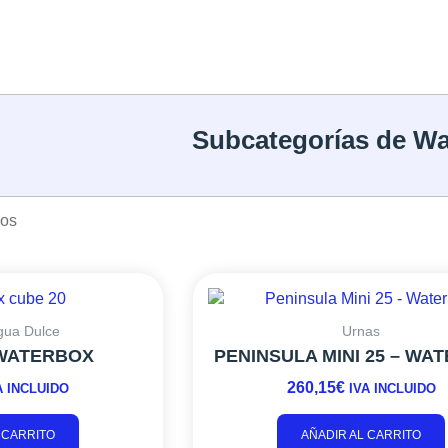
Subcategorías de W
dos
gua Dulce
Urnas
 WATERBOX
PENINSULA MINI 25 – WA
260,15
€
A INCLUIDO
IVA INCLUIDO
 CARRITO
AÑADIR AL CARRITO