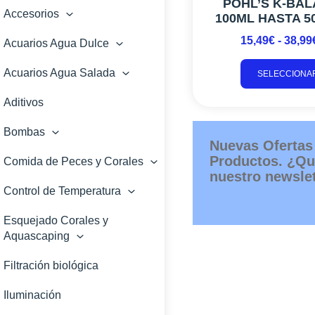
POHL’S K-BA
Accesorios
100ML HASTA 50
15,49
€
-
38,99
Acuarios Agua Dulce
Acuarios Agua Salada
SELECCIONA
Aditivos
Bombas
Nuevas Ofertas
Productos. ¿Qu
Comida de Peces y Corales
nuestro newslet
Control de Temperatura
Esquejado Corales y
Aquascaping
Filtración biológica
Iluminación