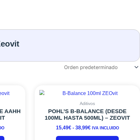
eovit
Este
Este
RANGO
producto
producto
DE
tiene
tiene
:
PRECIOS:
Aditivos
múltiples
múltiples
E AAHH
POHL’S B-BALANCE (DESDE
DESDE
variantes.
variantes
IT
100ML HASTA 500ML) – ZEOVIT
15,49€
Las
Las
HASTA
15,49
€
-
38,99
€
DO
IVA INCLUIDO
opciones
opciones
38,99€
se
se