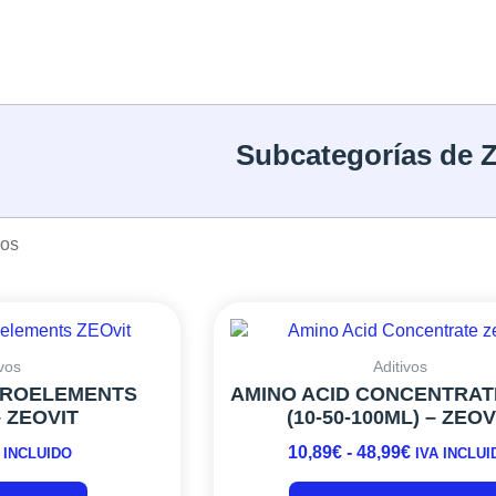
Subcategorías de Z
dos
RANGO
DE
PRECIOS
ivos
Aditivos
CROELEMENTS
AMINO ACID CONCENTRAT
DESDE
– ZEOVIT
(10-50-100ML) – ZEOV
10,89€
HASTA
10,89
€
-
48,99
€
 INCLUIDO
IVA INCLUI
48,99€