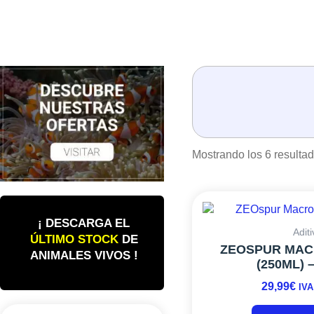
Mostrando los 6 resulta
¡ DESCARGA EL
Adit
ÚLTIMO STOCK
DE
ZEOSPUR MA
ANIMALES VIVOS !
(250ML) 
29,99
€
IVA