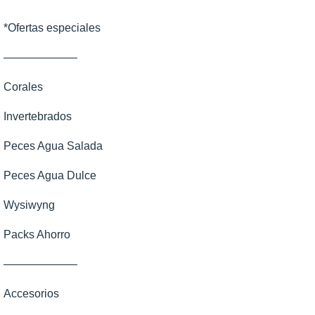
*Ofertas especiales
——————–
Corales
Invertebrados
Corales Blandos
Peces Agua Salada
LPS
Anemonas
Peces Agua Dulce
SPS
Cangrejos
Ángeles
Wysiwyng
Zoanthus
Caracoles
Apogones
Invertebrados dulce
Packs Ahorro
Erizos
Ballesta
Otros Agua Dulce
——————–
Estrellas
Basslets Bandera
Peces de Agua Dulce
Accesorios
Gambas
Basslets enanos