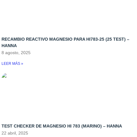
Recambio Skimmers
Bombas dosificadoras
Medicamento
Skimmers
Control de temperatura
Iluminacion
RECAMBIO REACTIVO MAGNESIO PARA HI783-25 (25 TEST) –
HANNA
Osmosis
8 agosto, 2025
Rellenadores
LEER MÁS »
Skymers y reactores
TEST CHECKER DE MAGNESIO HI 783 (MARINO) – HANNA
22 abril, 2025