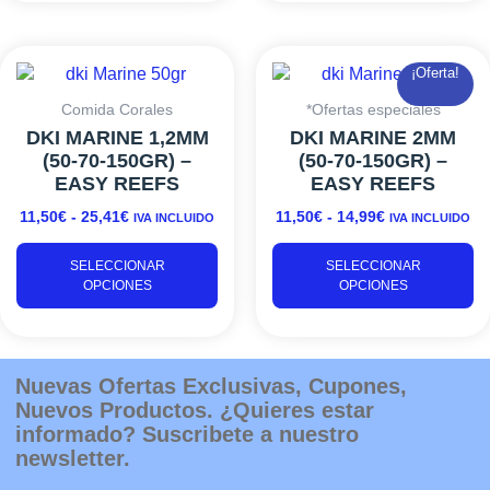
de
d
producto
pr
RANGO
Este
RANGO
Es
¡Oferta!
DE
DE
producto
pr
PRECIOS:
PRECIOS:
tiene
ti
Comida Corales
*Ofertas especiales
DESDE
DESDE
múltiples
mú
DKI MARINE 1,2MM
DKI MARINE 2MM
11,50€
11,50€
variantes.
va
(50-70-150GR) –
(50-70-150GR) –
HASTA
HASTA
Las
L
EASY REEFS
EASY REEFS
25,41€
14,99€
opciones
o
11,50
€
-
25,41
€
11,50
€
-
14,99
€
IVA INCLUIDO
IVA INCLUIDO
se
s
pueden
p
SELECCIONAR
SELECCIONAR
elegir
el
OPCIONES
OPCIONES
en
e
la
la
página
p
de
d
Nuevas Ofertas Exclusivas, Cupones,
producto
pr
Nuevos Productos. ¿Quieres estar
informado? Suscribete a nuestro
newsletter.