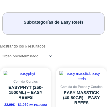
Subcategorías de Easy Reefs
Mostrando los 6 resultados
RANGO
Este
RANGO
Es
DE
DE
producto
pr
PRECIOS:
PRECIOS:
tiene
ti
Comida Corales
DESDE
DESDE
múltiples
mú
Comida de Peces y Corales
EASYPHYT (250-
22,99€
16,94€
variantes.
va
1500ML) – EASY
EASY MASSTICK
HASTA
HASTA
Las
L
REEFS
(40-80GR) – EASY
81,05€
29,04€
opciones
o
REEFS
22,99
€
-
81,05
€
IVA INCLUIDO
se
s