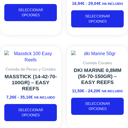
16,94
€
-
29,04
€
IVA INCLUIDO
pueden
p
SELECCIONAR
elegir
el
OPCIONES
SELECCIONAR
en
e
OPCIONES
la
la
página
p
de
d
producto
pr
RANGO
Este
RANGO
Es
DE
DE
producto
pr
PRECIOS:
PRECIOS:
tiene
ti
Comida Corales
DESDE
DESDE
múltiples
mú
Comida de Peces y Corales
DKI MARINE 0,8MM
7,26€
11,50€
variantes.
va
(50-70-150GR) –
MASSTICK (14-42-70-
HASTA
HASTA
Las
L
EASY REEFS
100GR) – EASY
35,10€
24,20€
opciones
o
REEFS
11,50
€
-
24,20
€
IVA INCLUIDO
se
s
7,26
€
-
35,10
€
IVA INCLUIDO
pueden
p
SELECCIONAR
elegir
el
OPCIONES
SELECCIONAR
en
e
OPCIONES
la
la
página
p