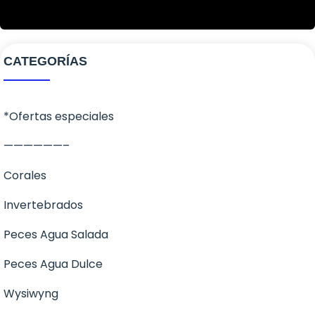
CATEGORÍAS
*Ofertas especiales
——————–
Corales
Invertebrados
Corales Blandos
Peces Agua Salada
LPS
Anemonas
Peces Agua Dulce
SPS
Cangrejos
Ángeles
Wysiwyng
Zoanthus
Caracoles
Apogones
Invertebrados dulce