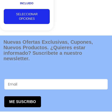
INCLUIDO
pueden
elegir
SELECCIONAR
en
OPCIONES
la
página
de
producto
Nuevas Ofertas Exclusivas, Cupones,
Nuevos Productos. ¿Quieres estar
informado? Suscribete a nuestro
newsletter.
ME SUSCRIBO