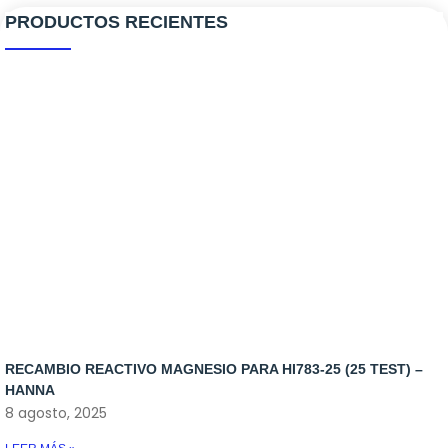
PRODUCTOS RECIENTES
Ozono
Aquascaping
Antialgas
Reactores
Bombas de movimiento
Antiplagas
Cargas Reactores
Bombas de subida
Bacterias
Recambio Skimmers
Bombas dosificadoras
Medicamento
Skimmers
Control de temperatura
Iluminacion
Osmosis
Rellenadores
RECAMBIO REACTIVO MAGNESIO PARA HI783-25 (25 TEST) –
Skymers y reactores
HANNA
8 agosto, 2025