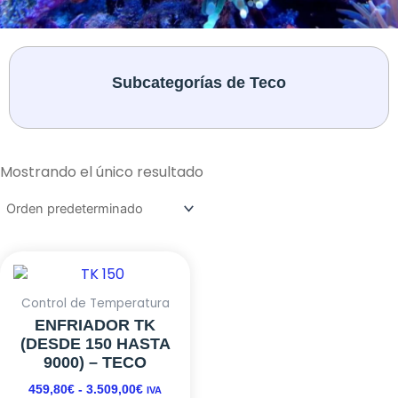
Subcategorías de Teco
Mostrando el único resultado
Este
RANGO
producto
DE
tiene
PRECIOS:
Control de Temperatura
DESDE
múltiples
ENFRIADOR TK
459,80€
variantes.
(DESDE 150 HASTA
HASTA
Las
9000) – TECO
3.509,00€
opciones
459,80
€
-
3.509,00
€
IVA
se