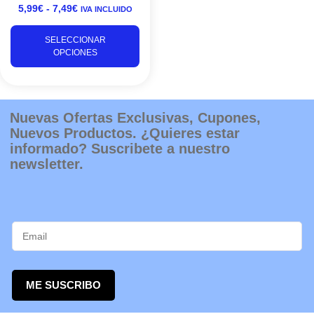
5,99
€
-
7,49
€
IVA INCLUIDO
pueden
elegir
SELECCIONAR
en
OPCIONES
la
página
de
producto
Nuevas Ofertas Exclusivas, Cupones,
Nuevos Productos. ¿Quieres estar
informado? Suscribete a nuestro
newsletter.
ME SUSCRIBO