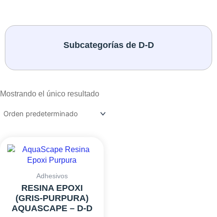
Subcategorías de D-D
Mostrando el único resultado
RANGO
Este
DE
producto
PRECIOS:
tiene
DESDE
múltiples
Adhesivos
5,99€
variantes.
RESINA EPOXI
HASTA
Las
(GRIS-PURPURA)
7,49€
opciones
AQUASCAPE – D-D
se