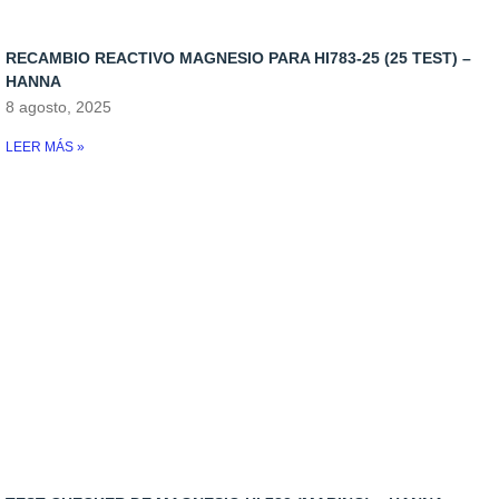
Rellenadores
RECAMBIO REACTIVO MAGNESIO PARA HI783-25 (25 TEST) –
Skymers y reactores
HANNA
8 agosto, 2025
LEER MÁS »