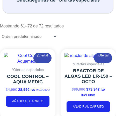
Mostrando 61–72 de 72 resultados
EL
EL
EL
EL
¡Oferta!
¡Oferta!
PRECIO
PRECIO
PRECIO
PRECIO
ORIGINAL
ACTUAL
ORIGINAL
ACTUAL
*Ofertas especiales
ERA:
ES:
ERA:
ES:
*Ofertas especiales
REACTOR DE
34,99€.
28,99€.
389,00€.
379,94€.
ALGAS LED LR-150 –
COOL CONTROL –
OCTO
AQUA MEDIC
389,00
€
379,94
€
34,99
€
28,99
€
IVA
IVA INCLUIDO
INCLUIDO
AÑADIR AL CARRITO
AÑADIR AL CARRITO