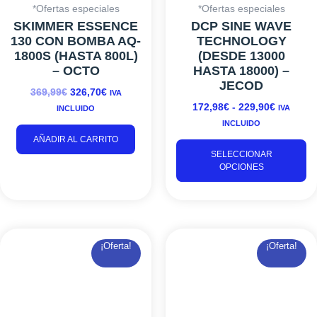
*Ofertas especiales
*Ofertas especiales
e
SKIMMER ESSENCE
DCP SINE WAVE
la
130 CON BOMBA AQ-
TECHNOLOGY
p
1800S (HASTA 800L)
(DESDE 13000
d
– OCTO
HASTA 18000) –
pr
JECOD
369,99
€
326,70
€
IVA
172,98
€
-
229,90
€
IVA
INCLUIDO
INCLUIDO
AÑADIR AL CARRITO
SELECCIONAR
OPCIONES
EL
EL
EL
EL
¡Oferta!
¡Oferta!
PRECIO
PRECIO
PRECIO
PRECIO
ORIGINAL
ACTUAL
ORIGINAL
ACTUAL
ERA:
ES:
ERA:
ES:
78,99€.
66,55€.
74,99€.
66,55€.