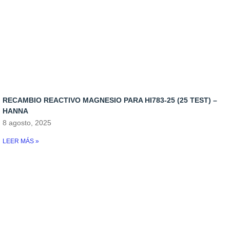
Skimmers
Control de temperatura
Iluminacion
Osmosis
Rellenadores
RECAMBIO REACTIVO MAGNESIO PARA HI783-25 (25 TEST) –
Skymers y reactores
HANNA
8 agosto, 2025
LEER MÁS »