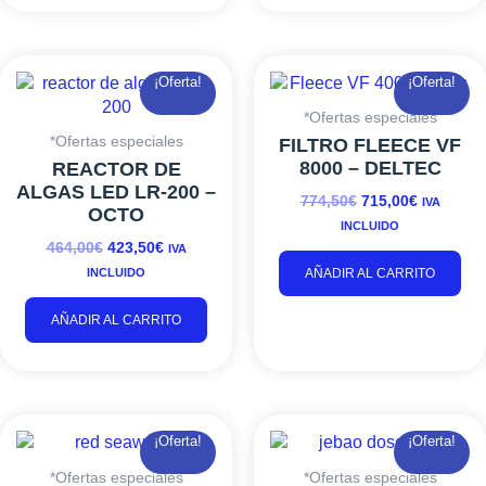
EL
EL
EL
EL
¡Oferta!
¡Oferta!
PRECIO
PRECIO
PRECIO
PRECIO
ORIGINAL
ACTUAL
ORIGINAL
ACTUAL
*Ofertas especiales
ERA:
ES:
ERA:
ES:
*Ofertas especiales
FILTRO FLEECE VF
464,00€.
423,50€.
774,50€.
715,00€.
8000 – DELTEC
REACTOR DE
ALGAS LED LR-200 –
774,50
€
715,00
€
IVA
OCTO
INCLUIDO
464,00
€
423,50
€
IVA
INCLUIDO
AÑADIR AL CARRITO
AÑADIR AL CARRITO
RANGO
Este
EL
EL
¡Oferta!
¡Oferta!
DE
PRECIO
PRECIO
producto
PRECIOS:
ORIGINAL
ACTUAL
tiene
*Ofertas especiales
*Ofertas especiales