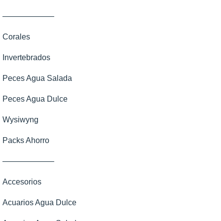
——————–
Corales
Invertebrados
Corales Blandos
Peces Agua Salada
LPS
Anemonas
Peces Agua Dulce
SPS
Cangrejos
Ángeles
Wysiwyng
Zoanthus
Caracoles
Apogones
Invertebrados dulce
Packs Ahorro
Erizos
Ballesta
Otros Agua Dulce
——————–
Estrellas
Basslets Bandera
Peces de Agua Dulce
Accesorios
Gambas
Basslets enanos
Acuarios Agua Dulce
Nudibranquios
Blenios
Atrapa Peces