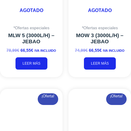
AGOTADO
AGOTADO
*Ofertas especiales
*Ofertas especiales
MLW 5 (3000L/H) –
MOW 3 (3000L/H) –
JEBAO
JEBAO
78,99
€
66,55
€
74,99
€
66,55
€
IVA INCLUIDO
IVA INCLUIDO
LEER MÁS
LEER MÁS
EL
EL
RANGO
Es
¡Oferta!
¡Oferta!
PRECIO
PRECIO
DE
pr
ORIGINAL
ACTUAL
PRECIOS:
ti
ERA:
ES:
DESDE
mú
1.173,00€.
998,25€.
11,50€
va
HASTA
L
14,99€
o