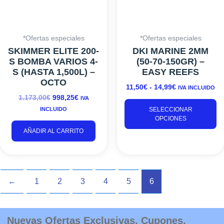
s
p
el
*Ofertas especiales
*Ofertas especiales
e
SKIMMER ELITE 200-
DKI MARINE 2MM
la
S BOMBA VARIOS 4-
(50-70-150GR) –
p
S (HASTA 1,500L) –
EASY REEFS
d
OCTO
pr
11,50
€
-
14,99
€
IVA INCLUIDO
1.173,00
€
998,25
€
IVA
INCLUIDO
SELECCIONAR
OPCIONES
AÑADIR AL CARRITO
←
1
2
3
4
5
6
Nuevas Ofertas Exclusivas, Cupones,