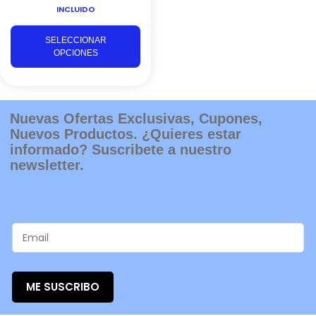
INCLUIDO
pueden
elegir
SELECCIONAR
en
OPCIONES
la
página
de
producto
Nuevas Ofertas Exclusivas, Cupones,
Nuevos Productos. ¿Quieres estar
informado? Suscribete a nuestro
newsletter.
ME SUSCRIBO