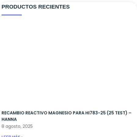
PRODUCTOS RECIENTES
Ozono
Aquascaping
Antialgas
Reactores
Bombas de movimiento
Antiplagas
Cargas Reactores
Bombas de subida
Bacterias
Recambio Skimmers
Bombas dosificadoras
Medicamento
Skimmers
Control de temperatura
Iluminacion
Osmosis
Rellenadores
RECAMBIO REACTIVO MAGNESIO PARA HI783-25 (25 TEST) –
Skymers y reactores
HANNA
8 agosto, 2025