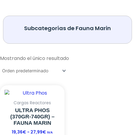
Subcategorías de Fauna Marin
Mostrando el único resultado
Este
RANGO
DE
producto
PRECIOS:
tiene
Cargas Reactores
DESDE
múltiples
ULTRA PHOS
19,36€
variantes.
(370GR-740GR) –
HASTA
Las
FAUNA MARIN
27,99€
opciones
19,36
€
-
27,99
€
IVA
se