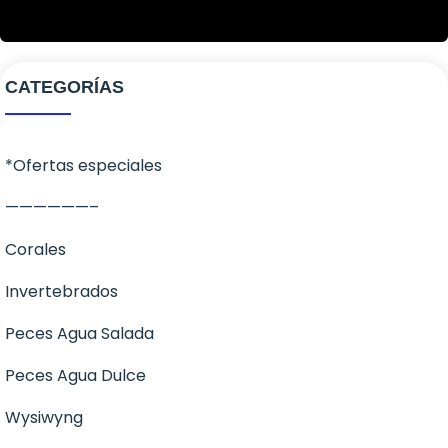
CATEGORÍAS
*Ofertas especiales
——————–
Corales
Invertebrados
Corales Blandos
Peces Agua Salada
LPS
Anemonas
Peces Agua Dulce
SPS
Cangrejos
Ángeles
Wysiwyng
Zoanthus
Caracoles
Apogones
Invertebrados dulce