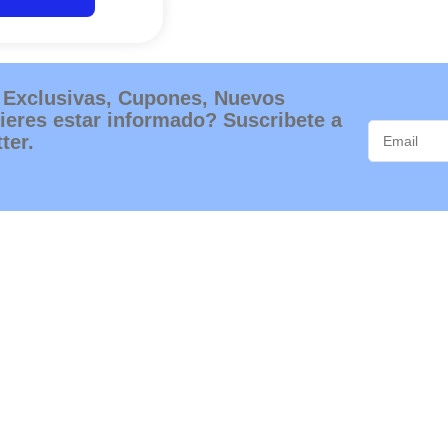
elegir
en
la
página
 Exclusivas, Cupones, Nuevos
de
ieres estar informado? Suscribete a
producto
ter.