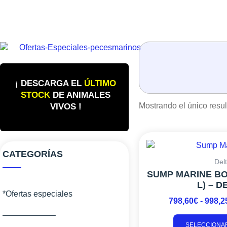
¡ DESCARGA EL
ÚLTIMO
STOCK
DE ANIMALES
Mostrando el único resu
VIVOS !
CATEGORÍAS
Del
SUMP MARINE BOX
L) – D
*Ofertas especiales
798,60
€
-
998,2
——————–
SELECCIONA