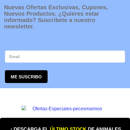
página
Nuevas Ofertas Exclusivas, Cupones,
de
Nuevos Productos. ¿Quieres estar
producto
informado? Suscribete a nuestro
newsletter.
ME SUSCRIBO
¡ DESCARGA EL
ÚLTIMO STOCK
DE ANIMALES