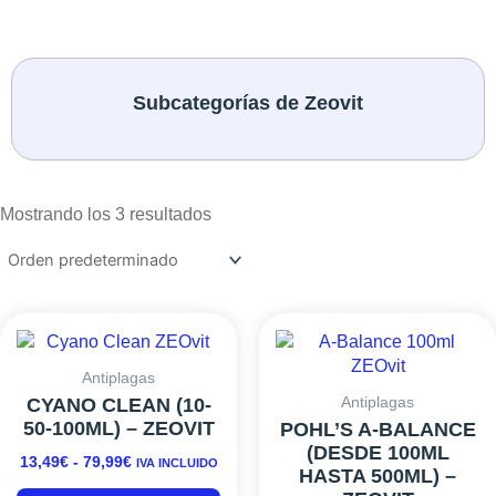
Subcategorías de Zeovit
Mostrando los 3 resultados
RANGO
Este
RANGO
Es
DE
DE
producto
pr
PRECIOS:
PRECIOS:
tiene
ti
Antiplagas
DESDE
DESDE
múltiples
mú
Antiplagas
CYANO CLEAN (10-
13,49€
15,49€
variantes.
va
50-100ML) – ZEOVIT
POHL’S A-BALANCE
HASTA
HASTA
Las
L
(DESDE 100ML
13,49
€
-
79,99
€
79,99€
38,99€
IVA INCLUIDO
opciones
o
HASTA 500ML) –
se
s