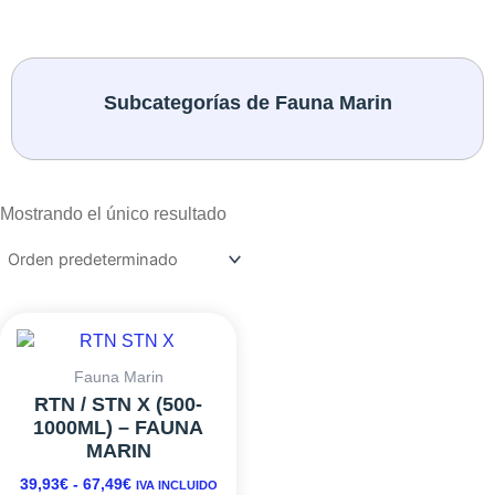
Subcategorías de Fauna Marin
Mostrando el único resultado
RANGO
Este
DE
producto
PRECIOS:
tiene
Fauna Marin
DESDE
múltiples
RTN / STN X (500-
39,93€
variantes.
1000ML) – FAUNA
HASTA
Las
MARIN
67,49€
opciones
39,93
€
-
67,49
€
IVA INCLUIDO
se