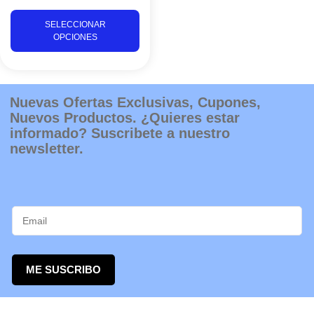
pueden
SELECCIONAR
elegir
OPCIONES
en
la
página
de
Nuevas Ofertas Exclusivas, Cupones,
producto
Nuevos Productos. ¿Quieres estar
informado? Suscribete a nuestro
newsletter.
ME SUSCRIBO