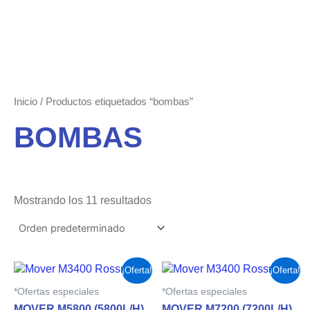
Ir
al
contenido
Inicio
/ Productos etiquetados “bombas”
BOMBAS
Mostrando los 11 resultados
El
El
El
El
¡Oferta!
¡Oferta!
precio
precio
precio
precio
*Ofertas especiales
*Ofertas especiales
original
actual
original
actual
era:
es:
era:
es:
MOVER M5800 (5800L/H)
MOVER M7200 (7200L/H)