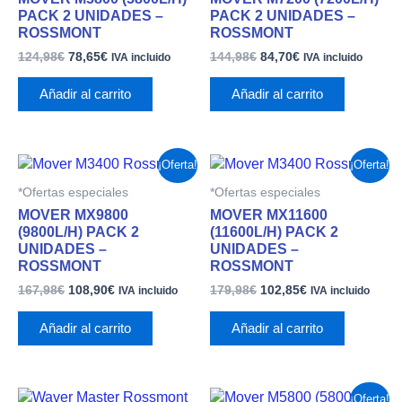
124,98€.
78,65€.
144,98€.
84,70€.
PACK 2 UNIDADES –
PACK 2 UNIDADES –
ROSSMONT
ROSSMONT
124,98
€
78,65
€
144,98
€
84,70
€
IVA incluido
IVA incluido
Añadir al carrito
Añadir al carrito
El
El
El
El
¡Oferta!
¡Oferta!
precio
precio
precio
precio
*Ofertas especiales
*Ofertas especiales
original
actual
original
actual
era:
es:
era:
es:
MOVER MX9800
MOVER MX11600
167,98€.
108,90€.
179,98€.
102,85€.
(9800L/H) PACK 2
(11600L/H) PACK 2
UNIDADES –
UNIDADES –
ROSSMONT
ROSSMONT
167,98
€
108,90
€
179,98
€
102,85
€
IVA incluido
IVA incluido
Añadir al carrito
Añadir al carrito
El
El
¡Oferta!