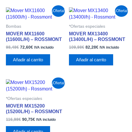
El
El
El
El
¡Oferta!
¡Oferta!
precio
precio
precio
precio
original
actual
original
actual
era:
es:
era:
es:
Bombas
*Ofertas especiales
98,48€.
72,60€.
109,98€.
82,28€.
MOVER MX11600
MOVER MX13400
(11600L/H) – ROSSMONT
(13400L/H) – ROSSMONT
98,48
€
72,60
€
109,98
€
82,28
€
IVA incluido
IVA incluido
Añadir al carrito
Añadir al carrito
El
El
¡Oferta!
precio
precio
original
actual
era:
es:
*Ofertas especiales
116,98€.
90,75€.
MOVER MX15200
(15200L/H) – ROSSMONT
116,98
€
90,75
€
IVA incluido
Añadir al carrito