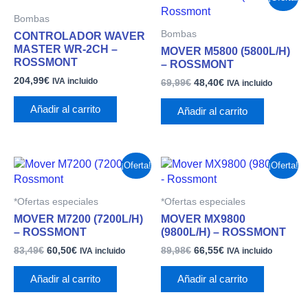
precio
precio
Bombas
original
actual
era:
es:
Bombas
CONTROLADOR WAVER
69,99€.
48,40€.
MASTER WR-2CH –
MOVER M5800 (5800L/H)
ROSSMONT
– ROSSMONT
204,99
€
IVA incluido
69,99
€
48,40
€
IVA incluido
Añadir al carrito
Añadir al carrito
El
El
El
El
¡Oferta!
¡Oferta!
precio
precio
precio
precio
original
actual
original
actual
era:
es:
era:
es:
*Ofertas especiales
*Ofertas especiales
83,49€.
60,50€.
89,98€.
66,55€.
MOVER M7200 (7200L/H)
MOVER MX9800
– ROSSMONT
(9800L/H) – ROSSMONT
83,49
€
60,50
€
89,98
€
66,55
€
IVA incluido
IVA incluido
Añadir al carrito
Añadir al carrito