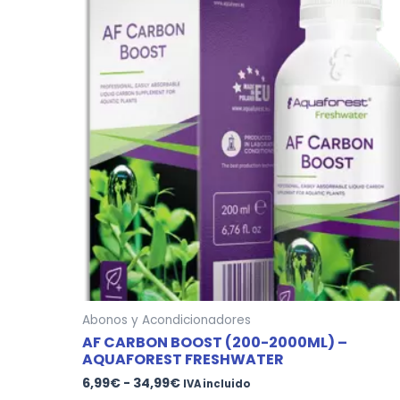
precios:
tiene
desde
múltiples
6,99€
variantes.
hasta
34,99€
Las
opciones
se
pueden
elegir
en
la
página
de
producto
Abonos y Acondicionadores
AF CARBON BOOST (200-2000ML) –
AQUAFOREST FRESHWATER
6,99
€
-
34,99
€
IVA incluido