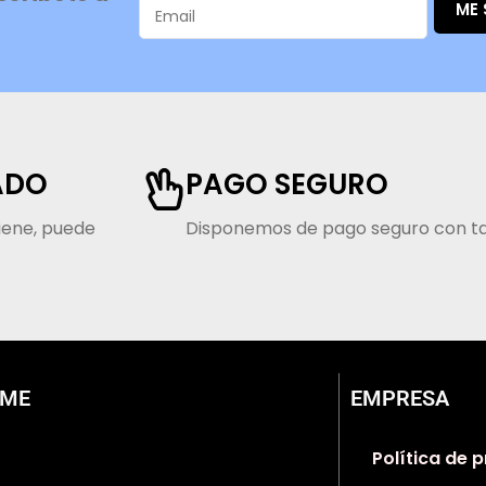
ME
ADO
PAGO SEGURO
viene, puede
Disponemos de pago seguro con tar
EME
EMPRESA
Política de 