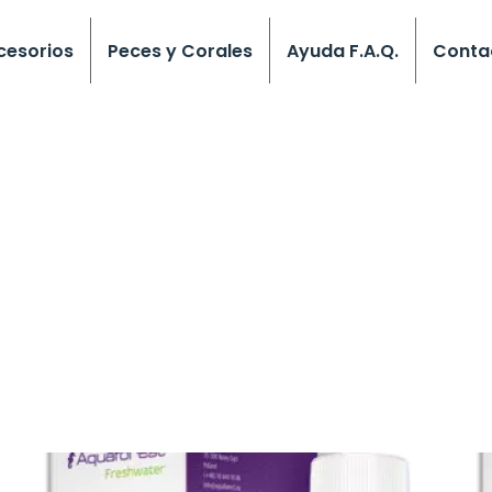
cesorios
Peces y Corales
Ayuda F.A.Q.
Conta
Rango
Este
de
producto