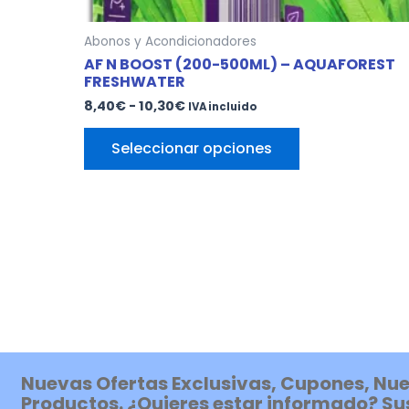
Abonos y Acondicionadores
AF N BOOST (200-500ML) – AQUAFOREST
FRESHWATER
8,40
€
-
10,30
€
IVA incluido
Seleccionar opciones
Nuevas Ofertas Exclusivas, Cupones, Nu
Productos. ¿Quieres estar informado? Su