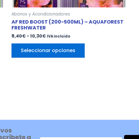
Abonos y Acondicionadores
AF RED BOOST (200-500ML) – AQUAFOREST
FRESHWATER
8,40
€
-
10,30
€
IVA incluido
Seleccionar opciones
evos
scribete a