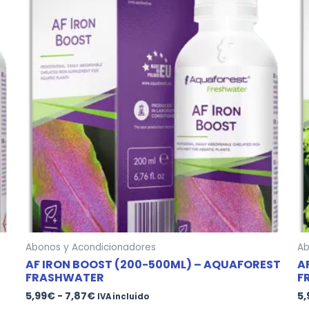
precios:
tiene
desde
múltiples
5,99€
variantes.
hasta
7,87€
Las
opciones
se
pueden
elegir
en
la
página
de
producto
Abonos y Acondicionadores
Ab
AF IRON BOOST (200-500ML) – AQUAFOREST
A
FRASHWATER
F
5,99
€
-
7,87
€
5,
IVA incluido