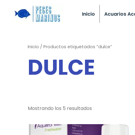
Ir
al
Inicio
Acuarios Ac
contenido
Inicio
/ Productos etiquetados “dulce”
DULCE
Mostrando los 5 resultados
Rango
Este
de
producto