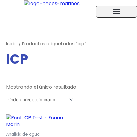
Ir
al
contenido
Acuarios Accesorios
Peces y Corales
Ayuda F.A.Q.
Inicio
/ Productos etiquetados “icp”
ICP
Mostrando el único resultado
Rango
Este
de
producto
precios:
tiene
desde
Análisis de agua