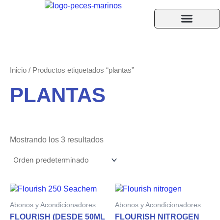
Ir
al
contenido
Acuarios Accesorios
Peces y Corales
Ayuda F.A.Q.
Inicio
/ Productos etiquetados “plantas”
PLANTAS
Mostrando los 3 resultados
Rango
Rango
Este
Est
de
de
producto
pro
Abonos y Acondicionadores
Abonos y Acondicionadores
precios:
precios:
tiene
tie
desde
desde
FLOURISH (DESDE 50ML
FLOURISH NITROGEN