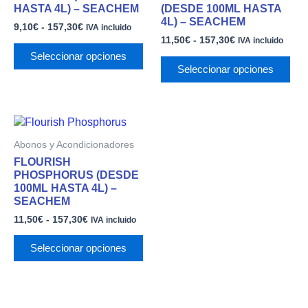
múltiples
múl
9,10€
11,50€
HASTA 4L) – SEACHEM
(DESDE 100ML HASTA
variantes.
var
hasta
hasta
4L) – SEACHEM
9,10
€
-
157,30
€
157,30€
157,30€
IVA incluido
Las
Las
11,50
€
-
157,30
€
IVA incluido
opciones
opc
Seleccionar opciones
se
se
Seleccionar opciones
pueden
pue
elegir
eleg
en
en
Rango
Este
la
la
de
producto
página
pág
Abonos y Acondicionadores
precios:
tiene
de
de
desde
FLOURISH
múltiples
producto
pro
11,50€
PHOSPHORUS (DESDE
variantes.
hasta
100ML HASTA 4L) –
157,30€
Las
SEACHEM
opciones
11,50
€
-
157,30
€
IVA incluido
se
pueden
Seleccionar opciones
elegir
en
la
página