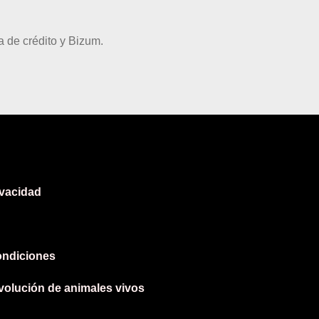
 de crédito y Bizum.
ivacidad
ondiciones
evolución de animales vivos