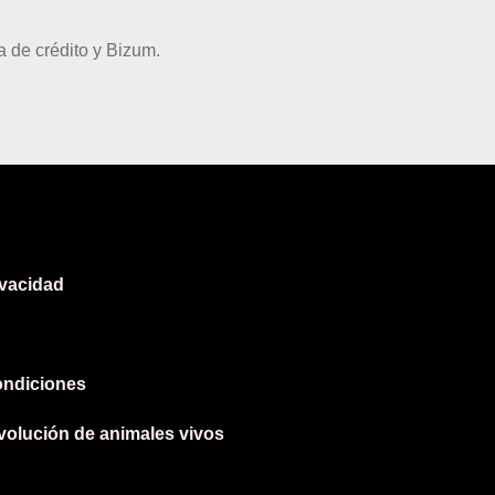
 de crédito y Bizum.
ivacidad
ondiciones
evolución de animales vivos