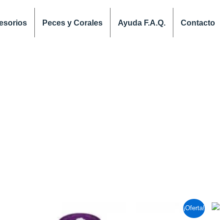
esorios
Peces y Corales
Ayuda F.A.Q.
Contacto
El
El
¡Oferta!
precio
precio