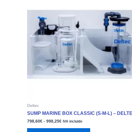
precios:
tiene
desde
múltiples
798,60€
variantes.
hasta
998,25€
Las
opciones
se
pueden
elegir
en
la
página
de
producto
Deltec
SUMP MARINE BOX CLASSIC (S-M-L) – DELT
798,60
€
-
998,25
€
IVA incluido