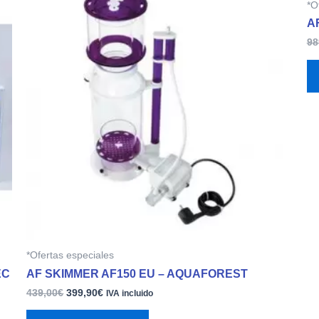
*O
original
actual
era:
es:
A
439,00€.
399,90€.
98
*Ofertas especiales
EC
AF SKIMMER AF150 EU – AQUAFOREST
439,00
€
399,90
€
IVA incluido