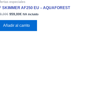
fertas especiales
original
actual
era:
es:
F SKIMMER AF250 EU – AQUAFOREST
989,00€.
959,00€.
9,00
€
959,00
€
IVA incluido
Añadir al carrito