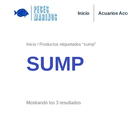
Ir
al
Inicio
Acuarios Acc
contenido
Inicio
/ Productos etiquetados “sump”
SUMP
Mostrando los 3 resultados
Rango
Este
de
producto