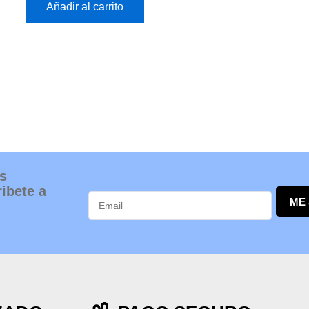
Añadir al carrito
s
ibete a
ME