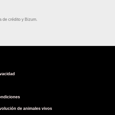
 de crédito y Bizum.
ivacidad
ondiciones
evolución de animales vivos