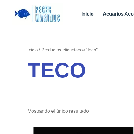
Ir
al
Inicio
Acuarios Acc
contenido
Inicio
/ Productos etiquetados “teco”
TECO
Mostrando el único resultado
Rango
Este