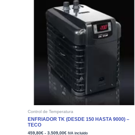
de
producto
precios:
tiene
desde
múltiples
459,80€
variantes.
hasta
3.509,00€
Las
opciones
se
pueden
elegir
en
la
página
de
producto
Control de Temperatura
ENFRIADOR TK (DESDE 150 HASTA 9000) –
TECO
459,80
€
-
3.509,00
€
IVA incluido