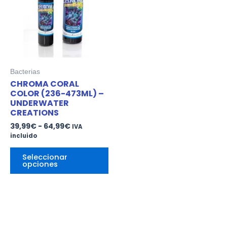
múltiples
39,99€
hasta
variantes.
64,99€
Las
opciones
se
pueden
elegir
Bacterias
en
CHROMA CORAL
la
COLOR (236-473ML) –
página
UNDERWATER
CREATIONS
de
producto
39,99
€
-
64,99
€
IVA
incluido
Seleccionar
opciones