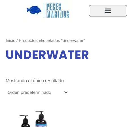
Ir
al
contenido
Acuarios Accesorios
Peces y Corales
Ayuda F.A.Q.
Inicio
/ Productos etiquetados “underwater”
UNDERWATER
Mostrando el único resultado
Rango
Este
de
producto
precios:
tiene
desde