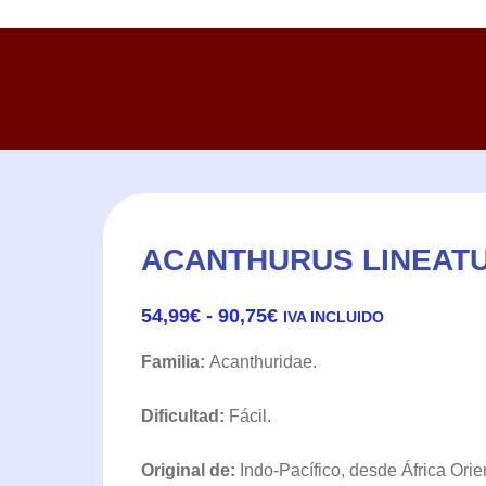
ACANTHURUS LINEATU
RANGO
54,99
€
-
90,75
€
IVA INCLUIDO
DE
PRECIOS:
Familia:
Acanthuridae.
DESDE
54,99€
Dificultad:
Fácil.
HASTA
90,75€
Original de:
Indo-Pacífico, desde África Orien