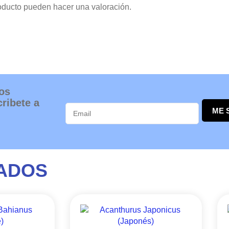
oducto pueden hacer una valoración.
os
ribete a
ME 
ADOS
Este
Este
RANGO
RANGO
producto
producto
DE
DE
tiene
tiene
PRECIOS:
PRECIOS: