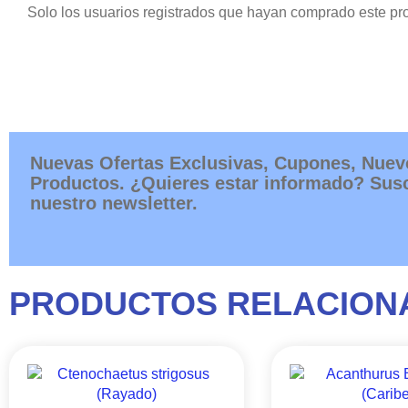
Solo los usuarios registrados que hayan comprado este pr
Nuevas Ofertas Exclusivas, Cupones, Nuev
Productos. ¿Quieres estar informado? Susc
nuestro newsletter.
PRODUCTOS RELACION
Este
RANGO
producto
DE
tiene
PRECIOS: