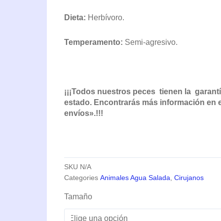
Dieta:
Herbívoro.
Temperamento:
Semi-agresivo.
¡¡¡Todos nuestros peces tienen la garantí
estado. Encontrarás más información en el
envíos».!!!
SKU
N/A
Categories
Animales Agua Salada
,
Cirujanos
Acanthurus
Tamaño
Lineatus
(Rayado)