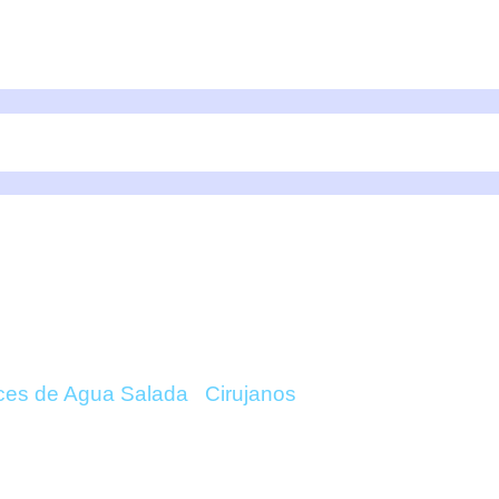
US LINEATUS (RAYAD
ces de Agua Salada
/
Cirujanos
/ Acanthurus Lineat