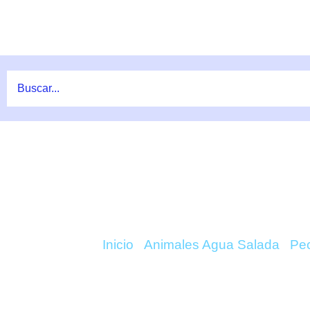
Ir
al
contenido
COMPRAR ACANTHUR
Inicio
/
Animales Agua Salada
/
Pe