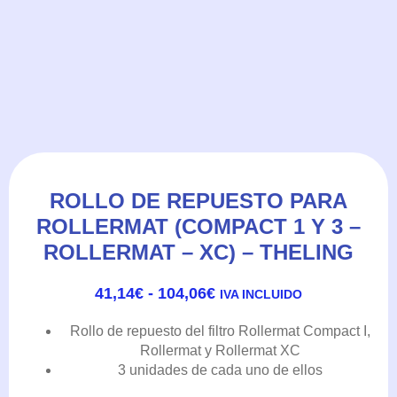
Rollermat y Rollermat XC
41,14€
3 unidades de cada uno de ellos
HASTA
104,06€
Modelo
: Compact I, Compact 3, Rollermat, XC
SKU
N/A
Categories
Filtración y Cargas de Filtros
,
Skimmers,
Reactores y Filtración
,
Theiling
Rollo
Modelo
de
repuesto
para
Rollermat
(Compact
1
AÑADIR AL CARRITO
y
3
-
Rollermat