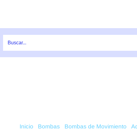
Ir
al
contenido
COMPRAR AI FISHG
– AQUAI
Inicio
/
Bombas
/
Bombas de Movimiento
/
Aq