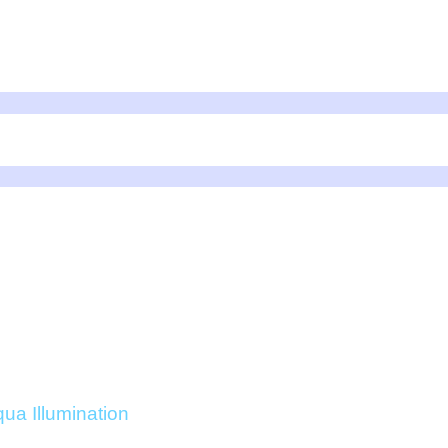
UARD PROTECTOR BOM
LLUMINATION ONLINE
ua Illumination
/ AI Fishguard Protector Bomba Nero