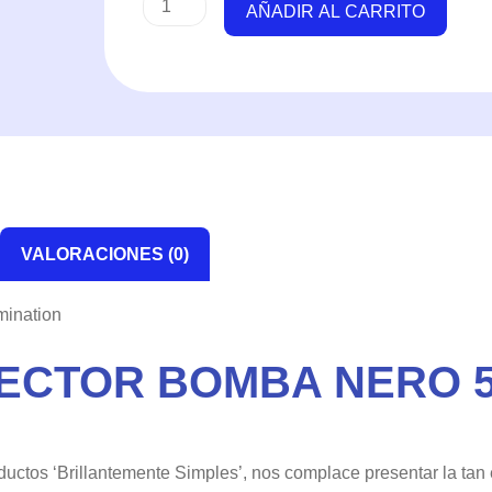
AÑADIR AL CARRITO
Fishguard
Protector
Bomba
Nero
5
-
Aquaillumination
cantidad
VALORACIONES (0)
mination
ECTOR BOMBA NERO 5
oductos ‘Brillantemente Simples’, nos complace presentar la t