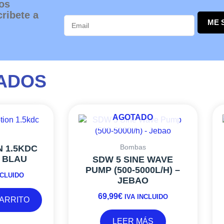
os
ribete a
ME 
ADOS
AGOTADO
Bombas
 1.5KDC
– BLAU
SDW 5 SINE WAVE
PUMP (500-5000L/H) –
NCLUIDO
JEBAO
69,99
€
IVA INCLUIDO
CARRITO
LEER MÁS