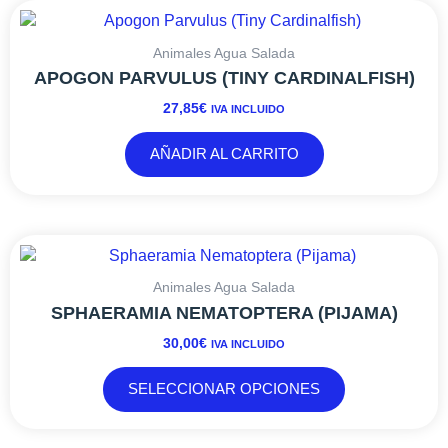
la
página
Animales Agua Salada
de
APOGON PARVULUS (TINY CARDINALFISH)
producto
27,85
€
IVA INCLUIDO
AÑADIR AL CARRITO
Este
producto
tiene
Animales Agua Salada
múltiples
SPHAERAMIA NEMATOPTERA (PIJAMA)
variantes.
30,00
€
IVA INCLUIDO
Las
opciones
SELECCIONAR OPCIONES
se
pueden
elegir