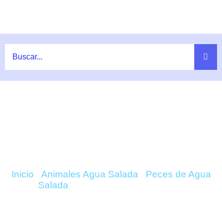
Ir
al
contenido
COMPRAR AMPHIPRION CLARKII
(CLARK) ONLINE
Inicio
/
Animales Agua Salada
/
Peces de Agua
Salada
/ Amphiprion Clarkii (Clark)