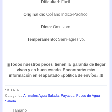
Dificultad:
Fácil.
DESDE
24,20€
Original de:
Océano Indico-Pacífico.
HASTA
36,30€
Dieta:
Omnívoro.
Temperamento:
Semi-agresivo.
¡¡¡Todos nuestros peces tienen la garantía de llegar
vivos y en buen estado. Encontrarás más
información en el apartado «política de envíos».!!!
SKU
N/A
Categories
Animales Agua Salada
,
Payasos
,
Peces de Agua
Salada
Amphiprion
Tamaño