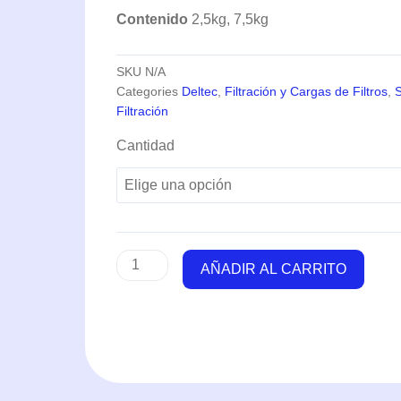
Contenido
2,5kg, 7,5kg
SKU
N/A
Categories
Deltec
,
Filtración y Cargas de Filtros
,
S
Filtración
Aqua
Cantidad
Crown
HY
Carb
Special
(2,5-
7,5kg)
AÑADIR AL CARRITO
-
Deltec
cantidad