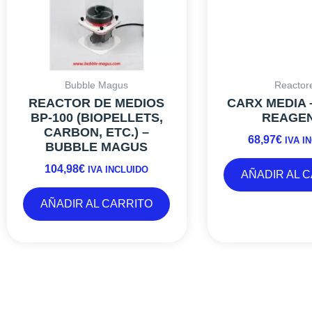
Bubble Magus
Reactor
REACTOR DE MEDIOS
CARX MEDIA 
BP-100 (BIOPELLETS,
REAGE
CARBON, ETC.) –
68,97
€
IVA I
BUBBLE MAGUS
104,98
€
IVA INCLUIDO
AÑADIR AL 
AÑADIR AL CARRITO