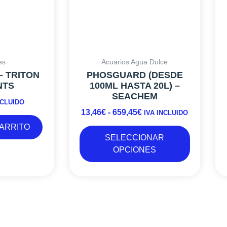
opciones
659,45€
se
pueden
elegir
en
la
es
Acuarios Agua Dulce
página
– TRITON
PHOSGUARD (DESDE
de
NTS
100ML HASTA 20L) –
producto
SEACHEM
NCLUIDO
13,46
€
-
659,45
€
IVA INCLUIDO
CARRITO
SELECCIONAR
OPCIONES