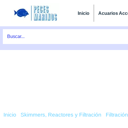
Ir
al
Inicio
Acuarios Acc
contenido
COMPRAR AQUA CROW
– 
Inicio
/
Skimmers, Reactores y Filtración
/
Filtració