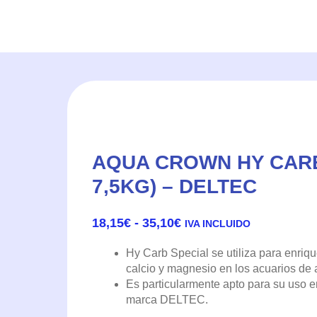
AQUA CROWN HY CARB 
7,5KG) – DELTEC
RANGO
18,15
€
-
35,10
€
IVA INCLUIDO
DE
PRECIOS:
Hy Carb Special se utiliza para enriq
DESDE
calcio y magnesio en los acuarios de
18,15€
Es particularmente apto para su uso en
HASTA
marca DELTEC.
35,10€