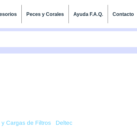
esorios
Peces y Corales
Ayuda F.A.Q.
Contacto
N HY CARB SPECIAL (
DELTEC ONLINE
n y Cargas de Filtros
/
Deltec
/ Aqua Crown HY Carb Sp