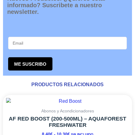
informado? Suscribete a nuestro
newsletter.
ME SUSCRIBO
PRODUCTOS RELACIONADOS
RANGO
Este
DE
producto
PRECIOS:
tiene
Abonos y Acondicionadores
DESDE
múltiples
AF RED BOOST (200-500ML) – AQUAFOREST
8,40€
variantes.
FRESHWATER
HASTA
Las
8,40
€
-
10,30
€
IVA INCLUIDO