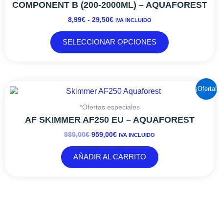
DESDE
múltiples
COMPONENT B (200-2000ML) – AQUAFOREST
8,99€
variantes.
8,99
€
-
29,50
€
IVA INCLUIDO
HASTA
Las
29,50€
opciones
SELECCIONAR OPCIONES
se
pueden
elegir
en
EL
EL
¡Oferta!
la
PRECIO
PRECIO
página
ORIGINAL
ACTUAL
*Ofertas especiales
de
ERA:
ES:
AF SKIMMER AF250 EU – AQUAFOREST
producto
989,00€.
959,00€.
989,00
€
959,00
€
IVA INCLUIDO
AÑADIR AL CARRITO