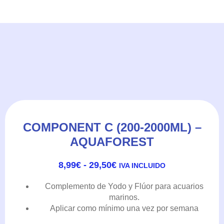
COMPONENT C (200-2000ML) –
AQUAFOREST
RANGO
8,99
€
-
29,50
€
IVA INCLUIDO
DE
PRECIOS:
Complemento de Yodo y Flúor para acuarios
DESDE
marinos.
8,99€
Aplicar como mínimo una vez por semana
HASTA
29,50€