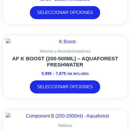
10,30€
opciones
se
SELECCIONAR OPCIONES
pueden
elegir
en
la
RANGO
Este
página
DE
producto
de
PRECIOS:
tiene
Abonos y Acondicionadores
producto
DESDE
múltiples
AF K BOOST (200-500ML) – AQUAFOREST
5,99€
variantes.
FRESHWATER
HASTA
Las
5,99
€
-
7,87
€
IVA INCLUIDO
7,87€
opciones
se
SELECCIONAR OPCIONES
pueden
elegir
en
la
RANGO
Este
página
DE
producto
de
PRECIOS:
tiene
Aditivos
producto