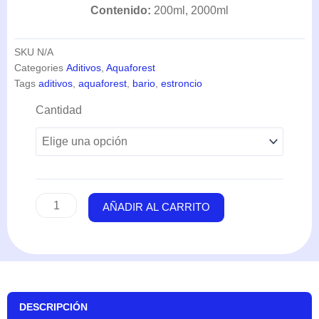
Contenido:
200ml, 2000ml
SKU
N/A
Categories
Aditivos
,
Aquaforest
Tags
aditivos
,
aquaforest
,
bario
,
estroncio
Component
Cantidad
C
(200-
2000ml)
-
Aquaforest
cantidad
AÑADIR AL CARRITO
DESCRIPCIÓN