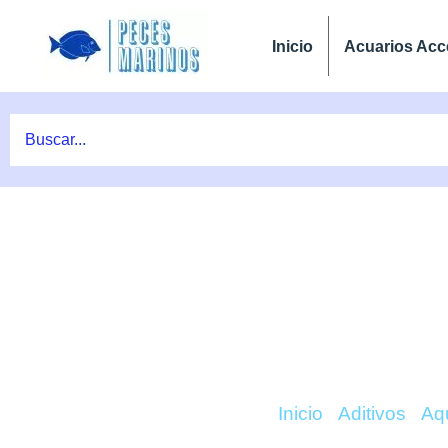
Ir
al
Inicio
Acuarios Acc
contenido
COMPRAR COMPONEN
Inicio
/
Aditivos
/
Aq