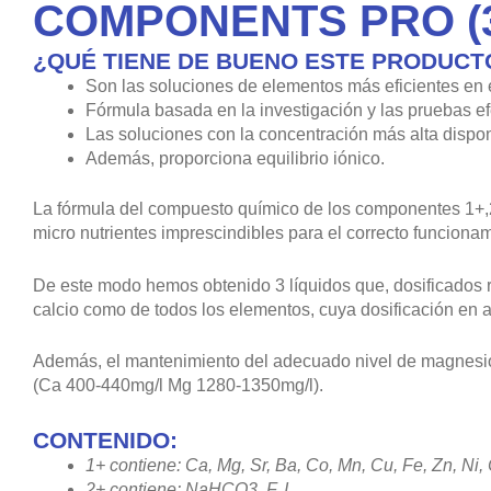
COMPONENTS PRO (
¿QUÉ TIENE DE BUENO ESTE PRODUCT
Son las soluciones de elementos más eficientes en 
Fórmula basada en la investigación y las pruebas efe
Las soluciones con la concentración más alta dispon
Además, proporciona equilibrio iónico.
La fórmula del compuesto químico de los componentes 1+,2
micro nutrientes imprescindibles para el correcto funciona
De este modo hemos obtenido 3 líquidos que, dosificados r
calcio como de todos los elementos, cuya dosificación en a
Además, el mantenimiento del adecuado nivel de magnesio y
(Ca 400-440mg/l Mg 1280-1350mg/l).
CONTENIDO:
1+ contiene: Ca, Mg, Sr, Ba, Co, Mn, Cu, Fe, Zn, Ni,
2+ contiene: NaHCO3, F, I