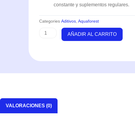
constante y suplementos regulares.
Categories
Aditivos
,
Aquaforest
Components
AÑADIR AL CARRITO
PRO
(3x5L)
-
Aquaforest
cantidad
VALORACIONES (0)