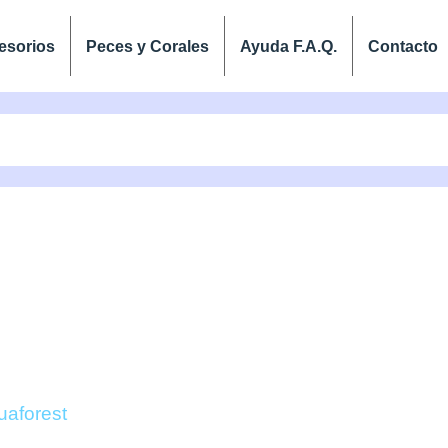
esorios
Peces y Corales
Ayuda F.A.Q.
Contacto
TS PRO (3X5L) – A
ONLINE
uaforest
/ Components PRO (3x5L) – Aquaforest