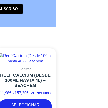
SUSCRIBO
Este
RANGO
producto
DE
tiene
PRECIOS:
múltiples
DESDE
Aditivos
variantes.
11,98€
REEF CALCIUM (DESDE
Las
100ML HASTA 4L) –
HASTA
opciones
SEACHEM
157,30€
se
11,98
€
-
157,30
€
pueden
IVA INCLUIDO
elegir
en
SELECCIONAR