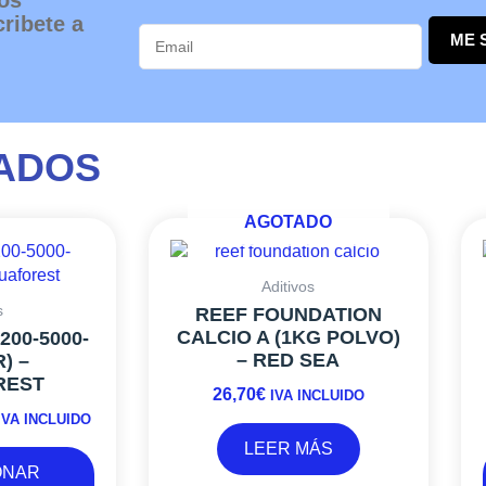
ribete a
ME 
ADOS
AGOTADO
Este
RANGO
producto
DE
tiene
PRECIOS:
Aditivos
múltiples
DESDE
s
REEF FOUNDATION
variantes.
0,99€
CALCIO A (1KG POLVO)
200-5000-
Las
– RED SEA
) –
HASTA
opciones
REST
121,00€
26,70
€
se
IVA INCLUIDO
pueden
IVA INCLUIDO
elegir
LEER MÁS
en
ONAR