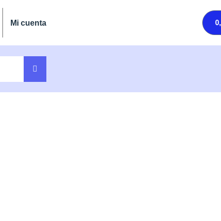
0
Mi cuenta
QUAFOREST