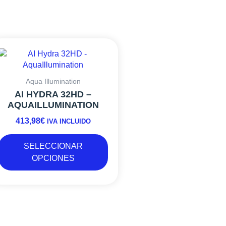
Este
producto
tiene
múltiples
Aqua Illumination
variantes.
AI HYDRA 32HD –
Las
AQUAILLUMINATION
opciones
413,98
€
se
IVA INCLUIDO
pueden
elegir
SELECCIONAR
en
OPCIONES
la
página
de
producto