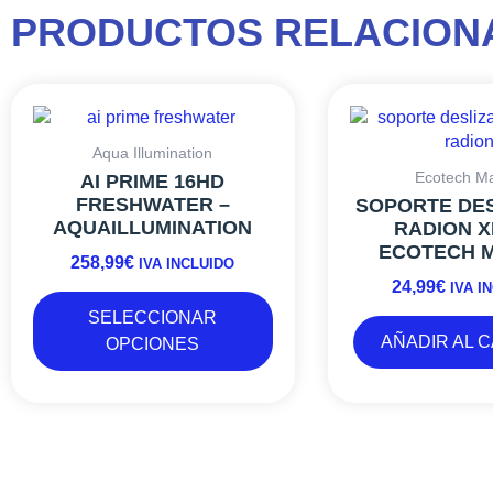
PRODUCTOS RELACION
Este
producto
tiene
Aqua Illumination
múltiples
Ecotech Ma
AI PRIME 16HD
variantes.
FRESHWATER –
SOPORTE DE
Las
AQUAILLUMINATION
RADION X
opciones
ECOTECH 
258,99
€
se
IVA INCLUIDO
24,99
€
pueden
IVA I
elegir
SELECCIONAR
en
AÑADIR AL 
OPCIONES
la
página
de
producto