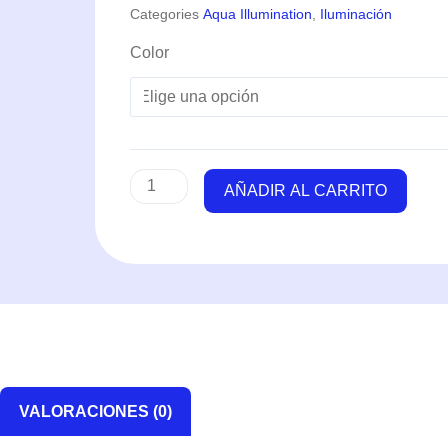
Categories
Aqua Illumination
,
Iluminación
AI
Color
Hydra
64HD
-
AquaIllumination
cantidad
AÑADIR AL CARRITO
VALORACIONES (0)