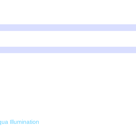
RA 64HD – AQUAILLUM
ONLINE
ua Illumination
/ AI Hydra 64HD – AquaIllumination