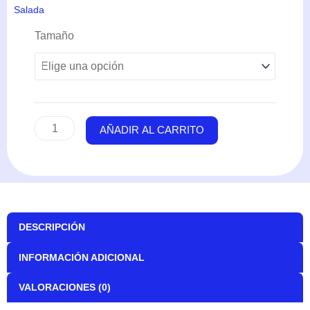
Salada
Arothron
Tamaño
Nigropuncatus
(Cara
Perro)
cantidad
AÑADIR AL CARRITO
DESCRIPCIÓN
INFORMACIÓN ADICIONAL
VALORACIONES (0)