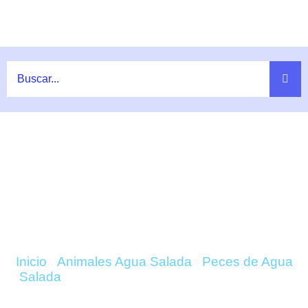
Ir
al
contenido
COMPRAR AROTHRON
NIGROPUNCATUS (CARA PERRO)
ONLINE
Inicio
/
Animales Agua Salada
/
Peces de Agua
Salada
/ Arothron Nigropuncatus (Cara Perro)