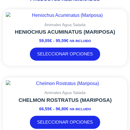
RANGO
Este
DE
producto
PRECIOS:
tiene
Animales Agua Salada
DESDE
múltiples
HENIOCHUS ACUMINATUS (MARIPOSA)
59,05€
variantes.
59,05
€
-
95,59
€
IVA INCLUIDO
HASTA
Las
95,59€
opciones
SELECCIONAR OPCIONES
se
pueden
elegir
en
RANGO
Este
la
DE
producto
página
PRECIOS:
tiene
Animales Agua Salada
de
DESDE
múltiples
CHELMON ROSTRATUS (MARIPOSA)
producto
66,55€
variantes.
66,55
€
-
96,80
€
IVA INCLUIDO
HASTA
Las
96,80€
opciones
SELECCIONAR OPCIONES
se