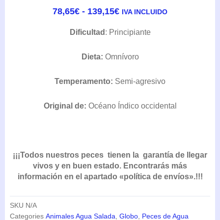
RANGO
78,65
€
-
139,15
€
IVA INCLUIDO
DE
PRECIOS:
Dificultad
: Principiante
DESDE
78,65€
Dieta:
Omnívoro
HASTA
139,15€
Temperamento:
Semi-agresivo
Original de:
Océano Índico occidental
¡¡¡Todos nuestros peces tienen la garantía de llegar
vivos y en buen estado. Encontrarás más
información en el apartado «política de envíos».!!!
SKU
N/A
Categories
Animales Agua Salada
,
Globo
,
Peces de Agua