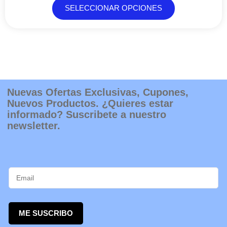
opciones
SELECCIONAR OPCIONES
se
pueden
elegir
en
la
página
de
producto
Nuevas Ofertas Exclusivas, Cupones,
Nuevos Productos. ¿Quieres estar
informado? Suscribete a nuestro
newsletter.
ME SUSCRIBO