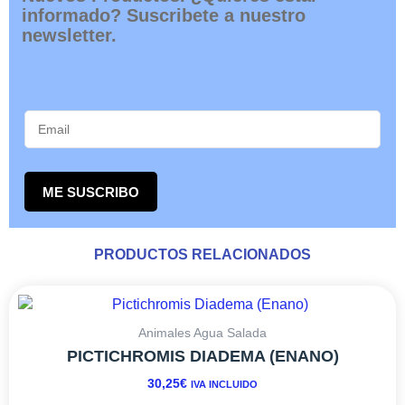
informado? Suscribete a nuestro
newsletter.
ME SUSCRIBO
PRODUCTOS RELACIONADOS
Este
producto
tiene
Animales Agua Salada
múltiples
PICTICHROMIS DIADEMA (ENANO)
variantes.
30,25
€
IVA INCLUIDO
Las