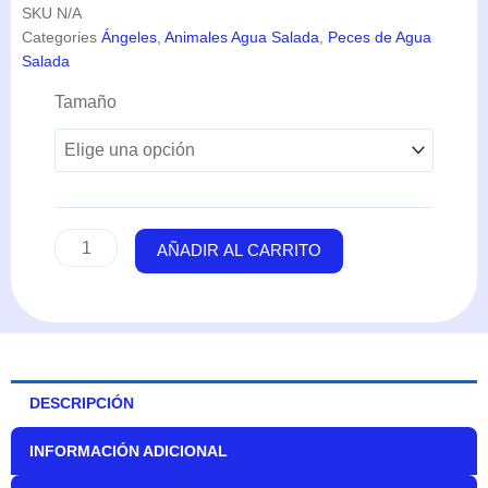
SKU
N/A
Categories
Ángeles
,
Animales Agua Salada
,
Peces de Agua
Salada
Centropyge
Tamaño
Tibicen
(Regaliz)
cantidad
AÑADIR AL CARRITO
DESCRIPCIÓN
INFORMACIÓN ADICIONAL