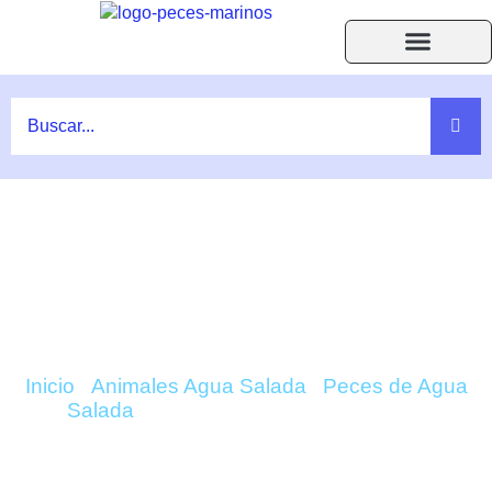
Ir
al
contenido
Acuarios Accesorios
Peces y Corales
Ayuda F.A.Q.
COMPRAR CENTROPYGE TIBICEN
(REGALIZ) ONLINE
Inicio
/
Animales Agua Salada
/
Peces de Agua
Salada
/ Centropyge Tibicen (Regaliz)