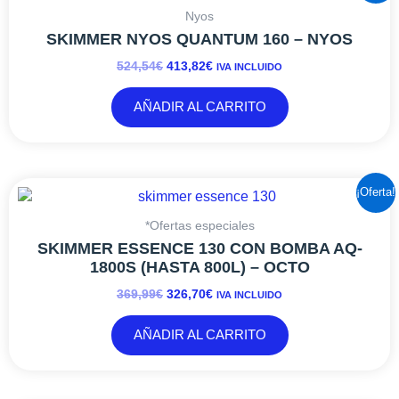
ORIGINAL
ACTUAL
Nyos
ERA:
ES:
SKIMMER NYOS QUANTUM 160 – NYOS
524,54€.
413,82€.
524,54
€
413,82
€
IVA INCLUIDO
AÑADIR AL CARRITO
EL
EL
¡Oferta!
PRECIO
PRECIO
ORIGINAL
ACTUAL
*Ofertas especiales
ERA:
ES:
SKIMMER ESSENCE 130 CON BOMBA AQ-
369,99€.
326,70€.
1800S (HASTA 800L) – OCTO
369,99
€
326,70
€
IVA INCLUIDO
AÑADIR AL CARRITO