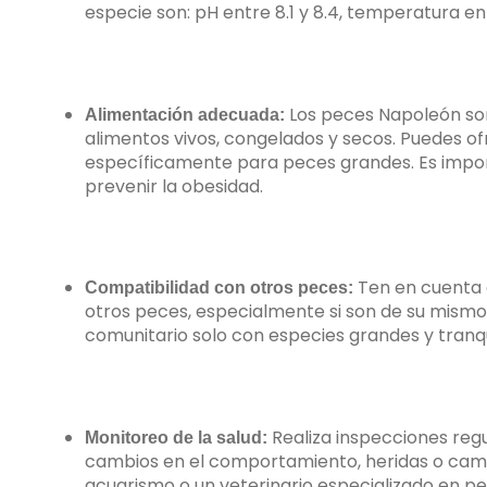
especie son: pH entre 8.1 y 8.4, temperatura ent
Los peces Napoleón son 
Alimentación adecuada:
alimentos vivos, congelados y secos. Puedes o
específicamente para peces grandes. Es impor
prevenir la obesidad.
Ten en cuenta 
Compatibilidad con otros peces:
otros peces, especialmente si son de su mism
comunitario solo con especies grandes y tranq
Realiza inspecciones reg
Monitoreo de la salud:
cambios en el comportamiento, heridas o cambi
acuarismo o un veterinario especializado en p