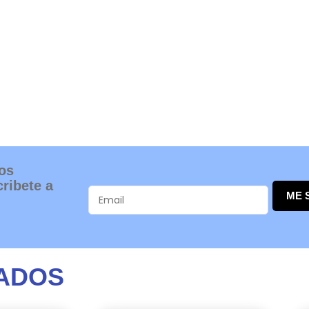
os
ribete a
ME 
ADOS