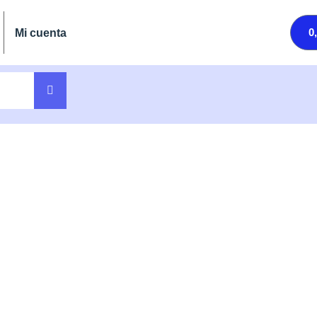
0
Mi cuenta
APOLEÓN)
 (Napoleón)