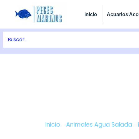
Ir
al
Inicio
Acuarios Acc
contenido
COMPRAR CHROMIL
Inicio
/
Animales Agua Salada
/