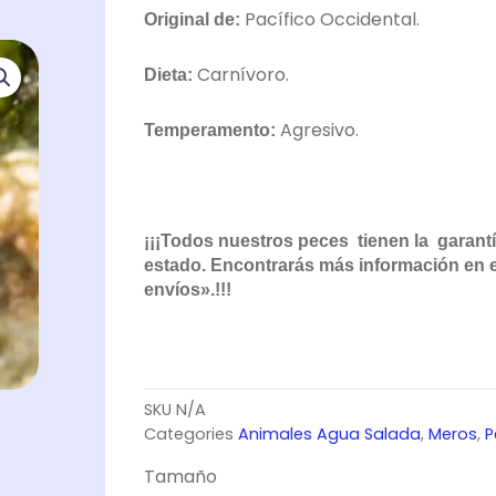
Pacífico Occidental.
Original de:
HASTA
78,65€
Carnívoro.
Dieta:
Agresivo.
Temperamento:
¡¡¡Todos nuestros peces tienen la garantí
estado. Encontrarás más información en el
envíos».!!!
SKU
N/A
Categories
Animales Agua Salada
,
Meros
,
P
Chromileptes
Tamaño
Altivelis