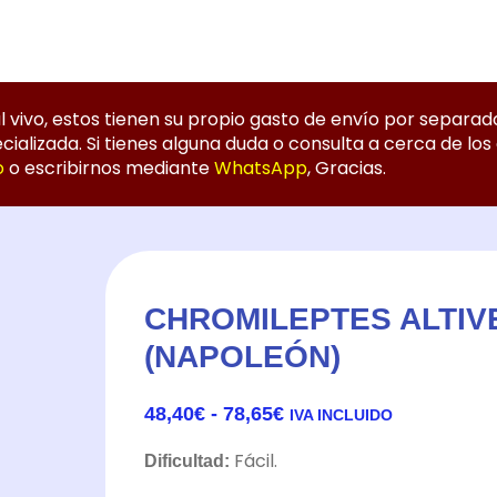
ivo, estos tienen su propio gasto de envío por separado
lizada. Si tienes alguna duda o consulta a cerca de los e
o
o escribirnos mediante
WhatsApp
, Gracias.
CHROMILEPTES ALTIV
(NAPOLEÓN)
RANGO
48,40
€
-
78,65
€
IVA INCLUIDO
DE
PRECIOS:
Fácil.
Dificultad:
DESDE
48,40€