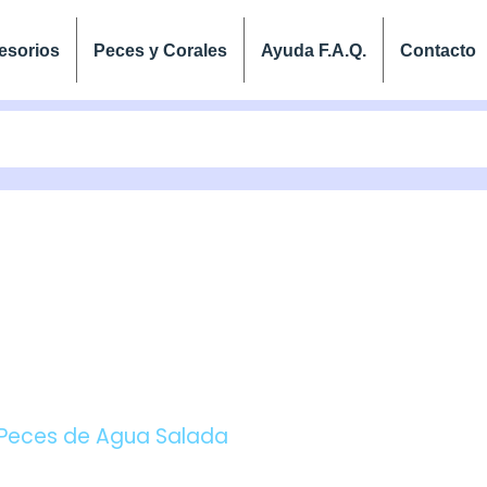
esorios
Peces y Corales
Ayuda F.A.Q.
Contacto
EPTES ALTIVELIS (N
ONLINE
Peces de Agua Salada
/ Chromileptes Altivelis