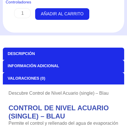
Controladores
Control
AÑADIR AL CARRITO
de
Nivel
Acuario
(single)
-
Blau
DESCRIPCIÓN
cantidad
INFORMACIÓN ADICIONAL
VALORACIONES (0)
Descubre Control de Nivel Acuario (single) – Blau
CONTROL DE NIVEL ACUARIO
(SINGLE) – BLAU
Permite el control y rellenado del agua de evaporación