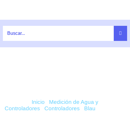
Ir
al
contenido
COMPRAR CONTROL DE NIVEL
ACUARIO (SINGLE) – BLAU ONLINE
Inicio
/
Medición de Agua y
Controladores
/
Controladores
/
Blau
/ Control de
Nivel Acuario (single) – Blau