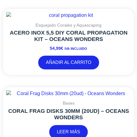
elegir
en
la
página
Esquejado Corales y Aquascaping
de
ACERO INOX 5,5 DIY CORAL PROPAGATION
producto
KIT – OCEANS WONDERS
54,99
€
IVA INCLUIDO
AÑADIR AL CARRITO
Bases
CORAL FRAG DISKS 30MM (20UD) – OCEANS
WONDERS
LEER MÁS