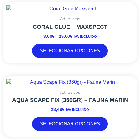
RANGO
Este
DE
producto
PRECIOS:
tiene
Adhesivos
DESDE
múltiples
CORAL GLUE – MAXSPECT
3,00€
variantes.
3,00
€
-
29,00
€
IVA INCLUIDO
HASTA
Las
29,00€
opciones
SELECCIONAR OPCIONES
se
pueden
elegir
en
Este
la
producto
página
tiene
Adhesivos
de
múltiples
AQUA SCAPE FIX (360GR) – FAUNA MARIN
producto
variantes.
23,49
€
IVA INCLUIDO
Las
opciones
SELECCIONAR OPCIONES
se
pueden