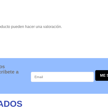
oducto pueden hacer una valoración.
os
ribete a
ME 
ADOS