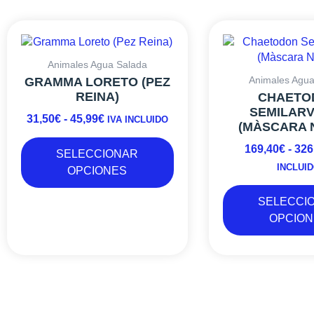
Este
RANGO
producto
DE
tiene
PRECIOS:
Animales Agua Salada
múltiples
DESDE
Animales Agua
GRAMMA LORETO (PEZ
variantes.
31,50€
REINA)
CHAETO
Las
SEMILAR
HASTA
31,50
€
-
45,99
€
opciones
IVA INCLUIDO
(MÀSCARA 
45,99€
se
169,40
€
-
326
pueden
SELECCIONAR
elegir
INCLUI
OPCIONES
en
la
SELECCI
página
OPCION
de
producto