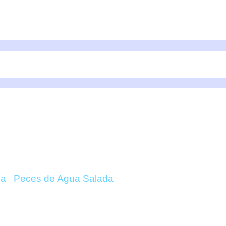
IMARDENSIS (JUVENIL
da
/
Peces de Agua Salada
/ Coris Gaimardensis (Juv