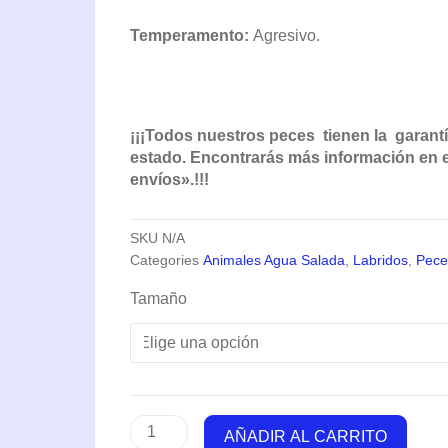
Temperamento:
Agresivo.
¡¡¡Todos nuestros peces tienen la garantí
estado. Encontrarás más información en el
envíos».!!!
SKU
N/A
Categories
Animales Agua Salada
,
Labridos
,
Pece
Coris
Tamaño
Gaimardensis
(Juvenil)
cantidad
AÑADIR AL CARRITO