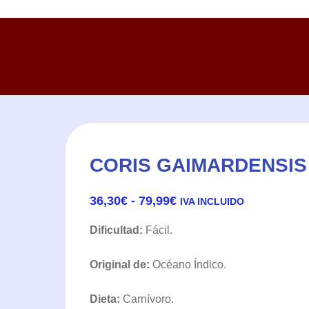
CORIS GAIMARDENSIS 
RANGO
36,30
€
-
79,99
€
IVA INCLUIDO
DE
PRECIOS:
Dificultad:
Fácil.
DESDE
36,30€
Original de:
Océano Índico.
HASTA
79,99€
Dieta:
Carnívoro.