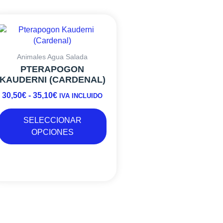
Este
RANGO
producto
DE
tiene
PRECIOS:
múltiples
DESDE
Animales Agua Salada
variantes.
30,50€
PTERAPOGON
Las
KAUDERNI (CARDENAL)
HASTA
opciones
35,10€
30,50
€
-
35,10
€
se
IVA INCLUIDO
pueden
elegir
SELECCIONAR
en
OPCIONES
la
página
de
producto