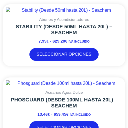
RANGO
Este
DE
producto
PRECIOS:
tiene
Abonos y Acondicionadores
DESDE
múltiples
STABILITY (DESDE 50ML HASTA 20L) –
7,99€
variantes.
SEACHEM
HASTA
Las
7,99
€
-
629,20
€
IVA INCLUIDO
629,20€
opciones
se
SELECCIONAR OPCIONES
pueden
elegir
en
la
RANGO
Este
página
DE
producto
de
PRECIOS:
tiene
Acuarios Agua Dulce
producto
DESDE
múltiples
PHOSGUARD (DESDE 100ML HASTA 20L) –
13,46€
variantes.
SEACHEM
HASTA
Las
13,46
€
-
659,45
€
IVA INCLUIDO
659,45€
opciones
se
SELECCIONAR OPCIONES