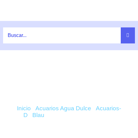
Ir
al
contenido
COMPRAR CUBIC PALUDARIUM –
BLAU ONLINE
Inicio
/
Acuarios Agua Dulce
/
Acuarios-
D
/
Blau
/ Cubic Paludarium – Blau