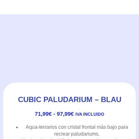
CUBIC PALUDARIUM – BLAU
RANGO
71,99
€
-
97,99
€
IVA INCLUIDO
DE
PRECIOS:
Aqua-terrarios con cristal frontal más bajo para
DESDE
recrear paludariums.
71,99€