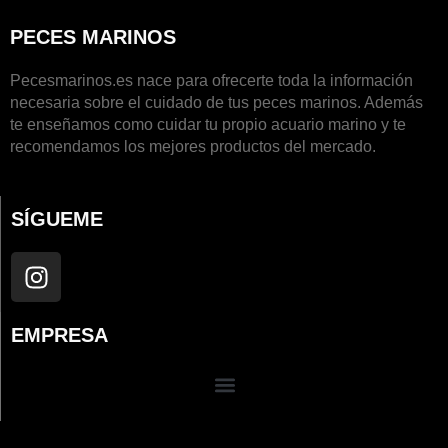
PECES MARINOS
Pecesmarinos.es nace para ofrecerte toda la información
necesaria sobre el cuidado de tus peces marinos. Además
te enseñamos como cuidar tu propio acuario marino y te
recomendamos los mejores productos del mercado.
SÍGUEME
I
n
s
EMPRESA
t
a
g
r
a