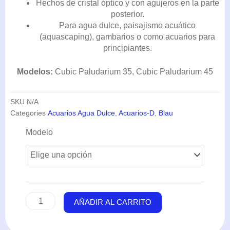
Hechos de cristal óptico y con agujeros en la parte
HASTA
posterior.
97,99€
Para agua dulce, paisajismo acuático
(aquascaping), gambarios o como acuarios para
principiantes.
Modelos:
Cubic Paludarium 35, Cubic Paludarium 45
SKU
N/A
Categories
Acuarios Agua Dulce
,
Acuarios-D
,
Blau
Cubic
Modelo
Paludarium
-
Blau
cantidad
AÑADIR AL CARRITO