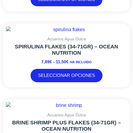
pueden
elegir
en
la
RANGO
Este
página
DE
producto
de
PRECIOS:
tiene
Acuarios Agua Dulce
producto
DESDE
múltiples
SPIRULINA FLAKES (34-71GR) – OCEAN
7,89€
variantes.
NUTRITION
HASTA
Las
7,89
€
-
11,50
€
IVA INCLUIDO
11,50€
opciones
se
SELECCIONAR OPCIONES
pueden
elegir
en
la
RANGO
Este
página
DE
producto
de
PRECIOS:
tiene
Acuarios Agua Dulce
producto
DESDE
múltiples
BRINE SHRIMP PLUS FLAKES (34-71GR) –
6,69€
variantes.
OCEAN NUTRITION