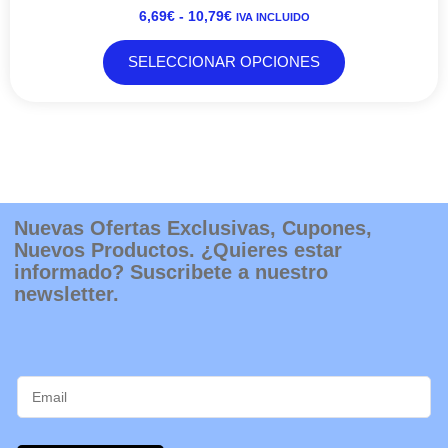
HASTA
Las
6,69
€
-
10,79
€
IVA INCLUIDO
10,79€
opciones
se
SELECCIONAR OPCIONES
pueden
elegir
en
la
página
de
producto
Nuevas Ofertas Exclusivas, Cupones,
Nuevos Productos. ¿Quieres estar
informado? Suscribete a nuestro
newsletter.