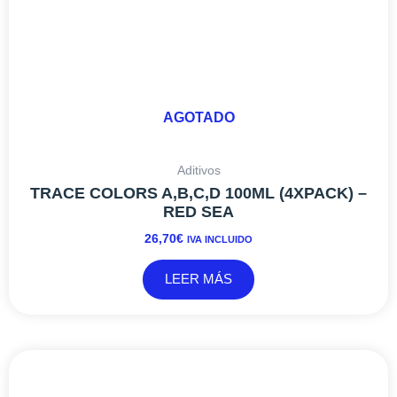
AGOTADO
Aditivos
TRACE COLORS A,B,C,D 100ML (4XPACK) –
RED SEA
26,70
€
IVA INCLUIDO
LEER MÁS
RANGO
Este
DE
producto
PRECIOS: