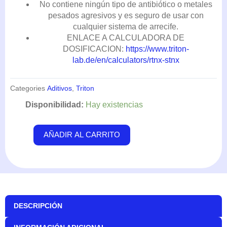
No contiene ningún tipo de antibiótico o metales
pesados ​​agresivos y es seguro de usar con
cualquier sistema de arrecife.
ENLACE A CALCULADORA DE
DOSIFICACION:
https://www.triton-
lab.de/en/calculators/rtnx-stnx
Categories
Aditivos
,
Triton
Cya-
Disponibilidad:
Hay existencias
no
100ml
AÑADIR AL CARRITO
-
Triton
cantidad
DESCRIPCIÓN