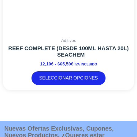
producto
Aditivos
REEF COMPLETE (DESDE 100ML HASTA 20L)
– SEACHEM
12,10
€
-
665,50
€
IVA INCLUIDO
SELECCIONAR OPCIONES
Nuevas Ofertas Exclusivas, Cupones,
Nuevos Productos. ¿Quieres estar