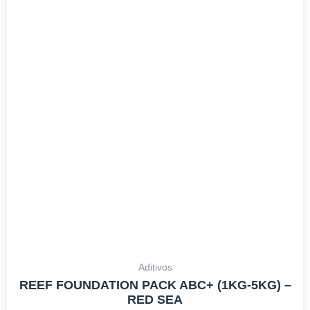
tiene
DESDE
múltiples
24,99€
variantes.
HASTA
Las
55,66€
opciones
se
pueden
elegir
en
la
página
de
producto
Aditivos
REEF FOUNDATION PACK ABC+ (1KG-5KG) –
RED SEA