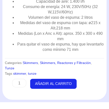
Capacidad de aire: 1.400 l/h
Consumo de energía: 24 W, 230V/50Hz (32
W,115V/60Hz)
Volumen del vaso de espuma: 2 litros
Medidas del vaso de espuma con tapa: ø215 x
Alt.218 mm
Medidas (Lon x Anc x Alt): aprox. 350 x 300 x 490
mm
Para quitar el vaso de espuma, hay que levantarlo
como mínimo 71 mm
Categories
Skimmers
,
Skimmers, Reactores y Filtración
,
Tunze
Tags
skimmer
,
tunze
DOC
AÑADIR AL CARRITO
Skimmer
9430
-
Tunze
cantidad