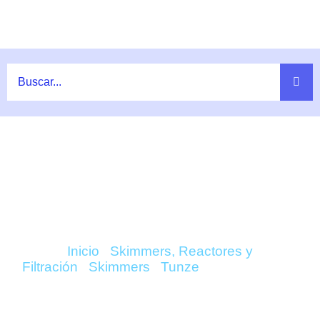
Ir
al
contenido
COMPRAR DOC SKIMMER 9430 –
TUNZE ONLINE
Inicio
/
Skimmers, Reactores y
Filtración
/
Skimmers
/
Tunze
/ DOC Skimmer
9430 – Tunze