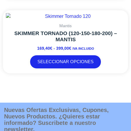
RANGO
Este
DE
producto
PRECIOS:
tiene
Mantis
DESDE
múltiples
SKIMMER TORNADO (120-150-180-200) –
169,40€
variantes.
MANTIS
HASTA
Las
169,40
€
-
399,00
€
IVA INCLUIDO
399,00€
opciones
se
SELECCIONAR OPCIONES
pueden
elegir
en
la
página
de
producto
Nuevas Ofertas Exclusivas, Cupones,
Nuevos Productos. ¿Quieres estar
informado? Suscribete a nuestro
newsletter.