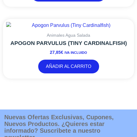
pueden
elegir
en
la
página
Animales Agua Salada
de
APOGON PARVULUS (TINY CARDINALFISH)
producto
27,85
€
IVA INCLUIDO
AÑADIR AL CARRITO
Nuevas Ofertas Exclusivas, Cupones,
Nuevos Productos. ¿Quieres estar
informado? Suscribete a nuestro