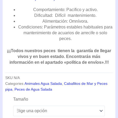
DE
PRECIOS:
Comportamiento: Pacifico y activo.
DESDE
Dificultad: Difícil mantenimiento.
72,60€
Alimentación: Omnívora.
HASTA
Condiciones: Parámetros estables habituales para
90,75€
mantenimiento de acuarios de arrecife o solo
peces.
¡¡¡Todos nuestros peces tienen la garantía de llegar
vivos y en buen estado. Encontrarás más
información en el apartado «política de envíos».!!!
SKU
N/A
Categories
Animales Agua Salada
,
Caballitos de Mar y Peces
pipa
,
Peces de Agua Salada
Dunckerocampus
Tamaño
Pessuliferus
cantidad