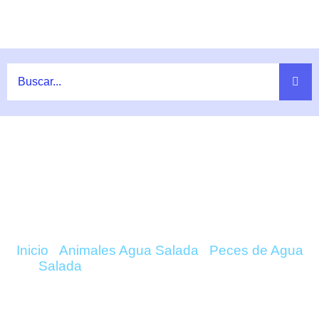
Ir
al
contenido
COMPRAR DUNCKEROCAMPUS
PESSULIFERUS ONLINE
Inicio
/
Animales Agua Salada
/
Peces de Agua
Salada
/ Dunckerocampus Pessuliferus