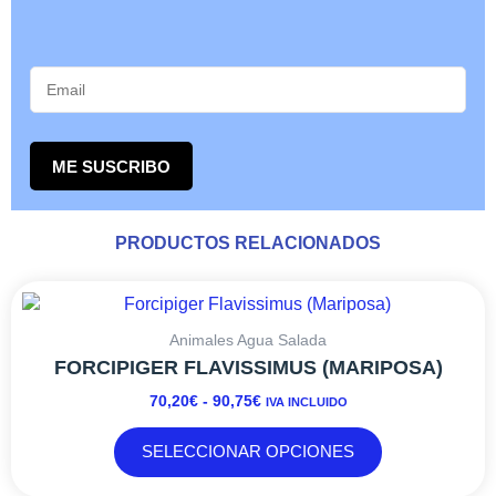
ME SUSCRIBO
PRODUCTOS RELACIONADOS
RANGO
Este
DE
producto
PRECIOS:
tiene
Animales Agua Salada
DESDE
múltiples
FORCIPIGER FLAVISSIMUS (MARIPOSA)
70,20€
variantes.
70,20
€
-
90,75
€
IVA INCLUIDO
HASTA
Las
90,75€
opciones
SELECCIONAR OPCIONES
se
pueden