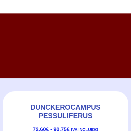
DUNCKEROCAMPUS
PESSULIFERUS
RANGO
72,60
€
-
90,75
€
IVA INCLUIDO