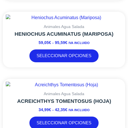
elegir
en
RANGO
Este
la
DE
producto
página
PRECIOS:
tiene
Animales Agua Salada
de
DESDE
múltiples
HENIOCHUS ACUMINATUS (MARIPOSA)
producto
59,05€
variantes.
59,05
€
-
95,59
€
IVA INCLUIDO
HASTA
Las
95,59€
opciones
SELECCIONAR OPCIONES
se
pueden
elegir
en
RANGO
Este
la
DE
producto
página
PRECIOS:
tiene
Animales Agua Salada
de
DESDE
múltiples
ACREICHTHYS TOMENTOSUS (HOJA)
producto
34,99€
variantes.
34,99
€
-
42,35
€
IVA INCLUIDO
HASTA
Las
42,35€
opciones
SELECCIONAR OPCIONES
se