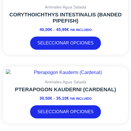
DE
producto
página
PRECIOS:
tiene
Animales Agua Salada
de
DESDE
múltiples
CORYTHOICHTHYS INTESTINALIS (BANDED
producto
40,00€
variantes.
PIPEFISH)
HASTA
Las
40,00
€
-
45,99
€
IVA INCLUIDO
45,99€
opciones
se
SELECCIONAR OPCIONES
pueden
elegir
en
la
RANGO
Este
página
DE
producto
de
PRECIOS:
tiene
Animales Agua Salada
producto
DESDE
múltiples
PTERAPOGON KAUDERNI (CARDENAL)
30,50€
variantes.
30,50
€
-
35,10
€
IVA INCLUIDO
HASTA
Las
35,10€
opciones
SELECCIONAR OPCIONES
se
pueden
elegir