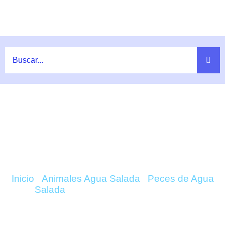
Ir
al
contenido
COMPRAR ELACATINUS EVELINAE
(NEÓN) ONLINE
Inicio
/
Animales Agua Salada
/
Peces de Agua
Salada
/ Elacatinus Evelinae (Neón)