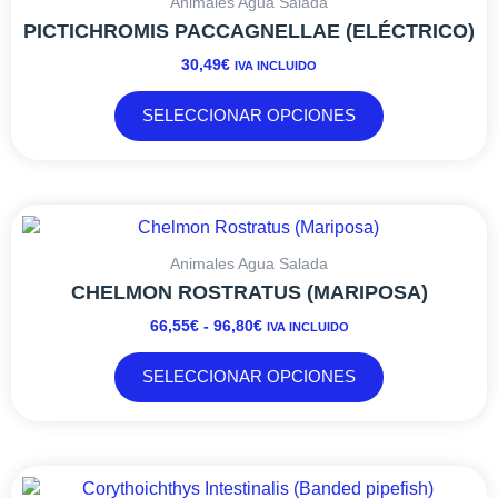
tiene
Animales Agua Salada
múltiples
PICTICHROMIS PACCAGNELLAE (ELÉCTRICO)
variantes.
30,49
€
IVA INCLUIDO
Las
opciones
SELECCIONAR OPCIONES
se
pueden
elegir
en
RANGO
Este
la
DE
producto
página
PRECIOS:
tiene
Animales Agua Salada
de
DESDE
múltiples
CHELMON ROSTRATUS (MARIPOSA)
producto
66,55€
variantes.
66,55
€
-
96,80
€
IVA INCLUIDO
HASTA
Las
96,80€
opciones
SELECCIONAR OPCIONES
se
pueden
elegir
en
RANGO
Este
la